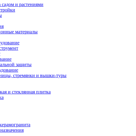
а садом и растениями
стройки
ы
ия
ионные материалы
рудование
струмент
т
вание
уальной защиты
удование
ницы, стремянки и вышки-туры
кая и стеклянная плитка
ка
 керамогранита
 назначения