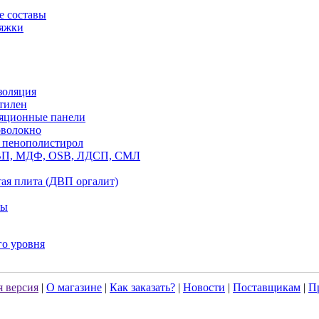
е составы
тяжки
золяция
тилен
ляционные панели
оволокно
 пенополистирол
ДВП, МДФ, OSB, ЛДСП, СМЛ
ая плита (ДВП оргалит)
лы
го уровня
 версия
|
О магазине
|
Как заказать?
|
Новости
|
Поставщикам
|
П