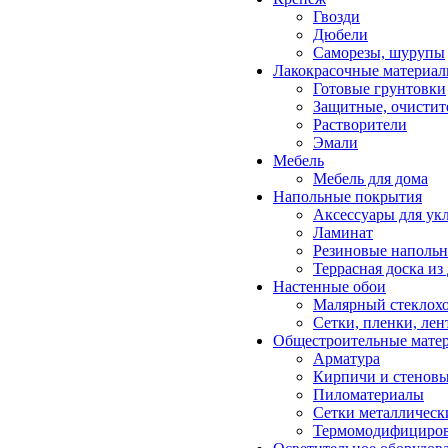
Гвозди
Дюбели
Саморезы, шурупы
Лакокрасочные материа
Готовые грунтовки
Защитные, очистит
Растворители
Эмали
Мебель
Мебель для дома
Напольные покрытия
Аксессуары для ук
Ламинат
Резиновые наполь
Террасная доска и
Настенные обои
Малярный стеклох
Сетки, пленки, лен
Общестроительные мате
Арматура
Кирпичи и стеновы
Пиломатериалы
Сетки металлическ
Термомодифициров