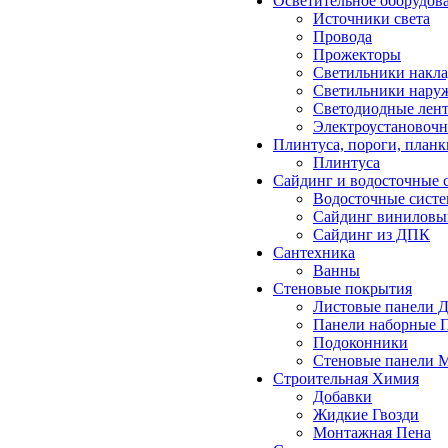
Осветительное оборудов
Источники света
Провода
Прожекторы
Светильники накл
Светильники нару
Светодиодные лен
Электроустановочн
Плинтуса, пороги, планк
Плинтуса
Сайдинг и водосточные 
Водосточные сист
Сайдинг виниловый
Сайдинг из ДПК
Сантехника
Ванны
Стеновые покрытия
Листовые панели 
Панели наборные
Подоконники
Стеновые панели
Строительная Химия
Добавки
Жидкие Гвозди
Монтажная Пена