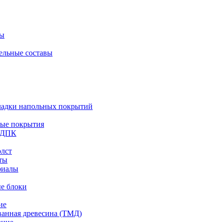
лы
ельные составы
ладки напольных покрытий
ные покрытия
з ДПК
олст
ты
риалы
е блоки
ие
анная древесина (ТМД)