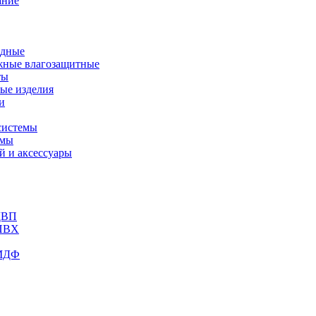
ание
адные
жные влагозащитные
ты
ые изделия
и
системы
емы
 и аксессуары
ДВП
 ПВХ
 МДФ