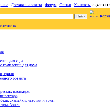
рные
Доставка и оплата
Форум
Статьи
Контакты
8 (499) 11
Корзи
изменить
ия
енты для сада
е комплексы для дома
и, грили
енного ротанга
а
детских площадок
инвентарь
бель, скамейки, лавочки и урны
атры. Зонты