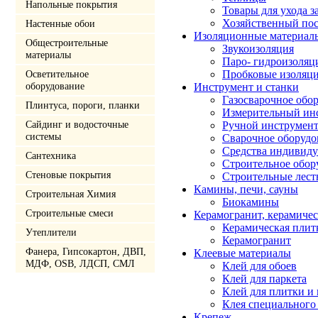
Напольные покрытия
Товары для ухода з
Хозяйственный по
Настенные обои
Изоляционные материал
Общестроительные
Звукоизоляция
материалы
Паро- гидроизоляц
Осветительное
Пробковые изоляц
оборудование
Инструмент и станки
Газосварочное обо
Плинтуса, пороги, планки
Измерительный ин
Сайдинг и водосточные
Ручной инструмен
системы
Сварочное оборудо
Средства индивид
Сантехника
Строительное обор
Стеновые покрытия
Строительные лест
Камины, печи, сауны
Строительная Химия
Биокамины
Строительные смеси
Керамогранит, керамичес
Керамическая плит
Утеплители
Керамогранит
Фанера, Гипсокартон, ДВП,
Клеевые материалы
МДФ, OSB, ЛДСП, СМЛ
Клей для обоев
Клей для паркета
Клей для плитки и
Клея специального
Крепеж