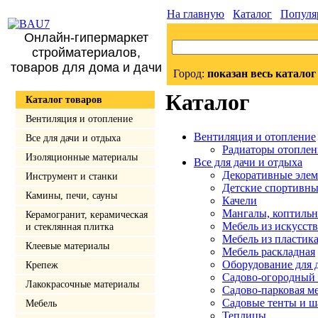
На главную
Каталог
Популя
Онлайн-гипермаркет
стройматериалов,
товаров для дома и дачи
Город:
показан весь каталог
Каталог
Каталог товаров
Вентиляция и отопление
Вентиляция и отопление
Все для дачи и отдыха
Радиаторы отоплен
Изоляционные материалы
Все для дачи и отдыха
Декоративные элем
Инструмент и станки
Детские спортивны
Камины, печи, сауны
Качели
Мангалы, коптильн
Керамогранит, керамическая
Мебель из искусств
и стеклянная плитка
Мебель из пластик
Клеевые материалы
Мебель раскладная
Оборудование для 
Крепеж
Садово-огородный 
Лакокрасочные материалы
Садово-парковая ме
Садовые тенты и ш
Мебель
Теплицы