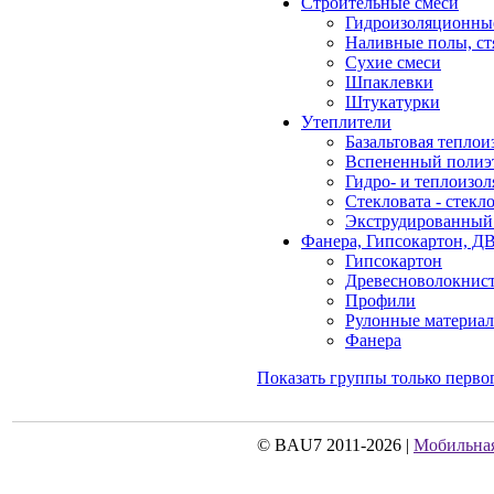
Строительные смеси
Гидроизоляционны
Наливные полы, с
Сухие смеси
Шпаклевки
Штукатурки
Утеплители
Базальтовая теплои
Вспененный полиэ
Гидро- и теплоизо
Стекловата - стекл
Экструдированный
Фанера, Гипсокартон, 
Гипсокартон
Древесноволокнист
Профили
Рулонные материа
Фанера
Показать группы только перво
© BAU7 2011-2026 |
Мобильная