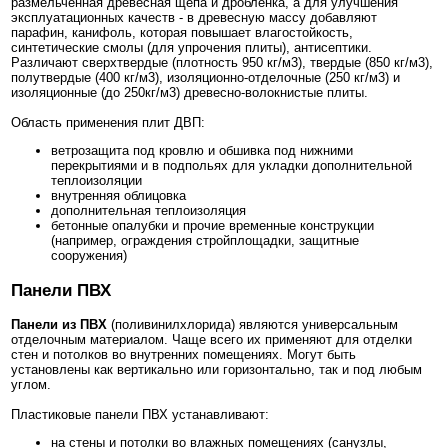
размельченная древесная щепа и дробленка, а для улучшения
эксплуатационных качеств - в древесную массу добавляют
парафин, канифоль, которая повышает влагостойкость,
синтетические смолы (для упрочения плиты), антисептики.
Различают сверхтвердые (плотность 950 кг/м3), твердые (850 кг/м3),
полутвердые (400 кг/м3), изоляционно-отделочные (250 кг/м3) и
изоляционные (до 250кг/м3) древесно-волокнистые плиты.
Область применения плит ДВП:
ветрозащита под кровлю и обшивка под нижними
перекрытиями и в подпольях для укладки дополнительной
теплоизоляции
внутренняя облицовка
дополнительная теплоизоляция
бетонные опалубки и прочие временные конструкции
(например, ограждения стройплощадки, защитные
сооружения)
Панели ПВХ
Панели из ПВХ
(поливинилхлорида) являются универсальным
отделочным материалом. Чаще всего их применяют для отделки
стен и потолков во внутренних помещениях. Могут быть
установлены как вертикально или горизонтально, так и под любым
углом.
Пластиковые панели ПВХ устанавливают:
на стены и потолки во влажных помещениях (санузлы,