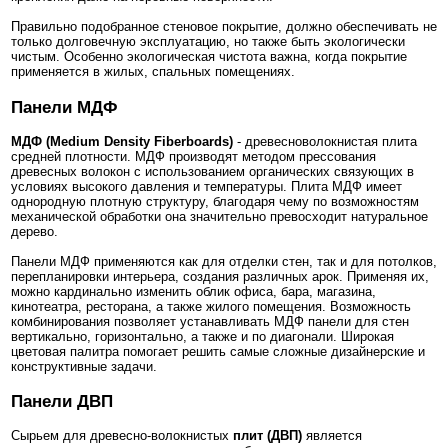
Правильно подобранное стеновое покрытие, должно обеспечивать не
только долговечную эксплуатацию, но также быть экологически
чистым. Особенно экологическая чистота важна, когда покрытие
применяется в жилых, спальных помещениях.
Панели МДФ
МДФ (Medium Density Fiberboards)
- древесноволокнистая плита
средней плотности. МДФ производят методом прессования
древесных волокон с использованием органических связующих в
условиях высокого давления и температуры. Плита МДФ имеет
однородную плотную структуру, благодаря чему по возможностям
механической обработки она значительно превосходит натуральное
дерево.
Панели МДФ применяются как для отделки стен, так и для потолков,
перепланировки интерьера, создания различных арок. Применяя их,
можно кардинально изменить облик офиса, бара, магазина,
кинотеатра, ресторана, а также жилого помещения. Возможность
комбинирования позволяет устанавливать МДФ панели для стен
вертикально, горизонтально, а также и по диагонали. Широкая
цветовая палитра помогает решить самые сложные дизайнерские и
конструктивные задачи.
Панели ДВП
Сырьем для древесно-волокнистых
плит (ДВП)
является