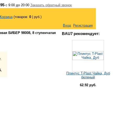
 95
с 9:00 до 20:00
Заказать обратный звонок
Корзина
(товаров:
0
|
руб.)
Вход
Регистрация
вая БИБЕР 98008, 8 ступенчатая
BAU7 рекомендует:
.
б.
Плинтус T-Plast Чайка, Дуб
беленый
62.92 руб.