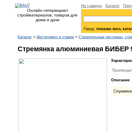
На главную
Каталог
Попу
Онлайн-гипермаркет
стройматериалов, товаров для
дома и дачи
Город:
показан весь ката
Каталог
>
Инструмент и станки
>
Строительные лестницы, стр
Стремянка алюминиевая БИБЕР 9
Характери
Производи
Описание
Стремянк