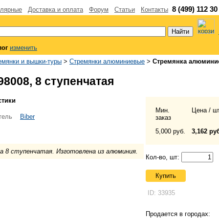
8 (499) 112 30
лярные
Доставка и оплата
Форум
Статьи
Контакты
лог
изменить
емянки и вышки-туры
>
Стремянки алюминиевые
>
Стремянка алюминие
8008, 8 ступенчатая
стики
Мин.
Цена / шт
тель
Biber
заказ
5,000 руб.
3,162 ру
а 8 ступенчатая. Изготовлена из алюминия.
Кол-во, шт:
Купить
ID: 33935
Продается в городах: