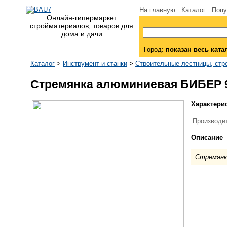
На главную
Каталог
Попу
Онлайн-гипермаркет
стройматериалов, товаров для
дома и дачи
Город:
показан весь ката
Каталог
>
Инструмент и станки
>
Строительные лестницы, стр
Стремянка алюминиевая БИБЕР 9
Характери
Производи
Описание
Стремянк