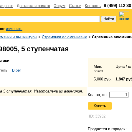
8 (499) 112 30
лярные
Доставка и оплата
Форум
Статьи
Контакты
лог
изменить
емянки и вышки-туры
>
Стремянки алюминиевые
>
Стремянка алюминие
8005, 5 ступенчатая
стики
Мин.
Цена / шт
тель
Biber
заказ
5,000 руб.
1,847 ру
а 5 ступенчатая. Изготовлена из алюминия.
Кол-во, шт:
Купить
ID: 33932
Продается в городах: