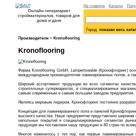
На главную
Каталог
Попу
Онлайн-гипермаркет
стройматериалов, товаров для
дома и дачи
Город:
показан весь ката
Производители
>
Kronoflooring
Kronoflooring
Фирма Kronoflooring GmbH, Lampertswalde (Кронофлоринг) ос
международным производителям ламинированных полов, а так
Широкий ассортимент продукции во всех сегментах качест
строительных супермаркетах, в специализированных магазин
самым современным и самым большим заводом предприятия.
Являясь мировым лидером, Кронофлоринг постоянно разрабат
Концепции для ламинированного пола и панелей Кронофлорин
высокого качества. Наше предприятие представлено широким 
напольных покрытий и специализированных сегментах рынка
продукции мы поставляем нашу продукцию в 80 стран по всем
Многое изменилось с тех пор, как первые ламинированные 