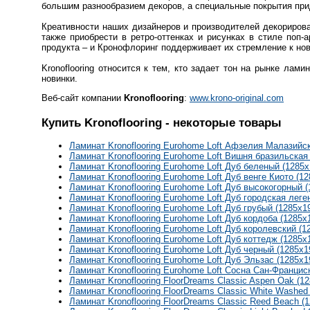
большим разнообразием декоров, а специальные покрытия при
Креативности наших дизайнеров и производителей декориров
также приобрести в ретро-оттенках и рисунках в стиле поп-
продукта – и Кронофлоринг поддерживает их стремление к но
Kronoflooring относится к тем, кто задает тон на рынке л
новинки.
Веб-сайт компании
Kronoflooring
:
www.krono-original.com
Купить Kronoflooring - некоторые товары
Ламинат Kronoflooring Eurohome Loft Афзелия Малазийск
Ламинат Kronoflooring Eurohome Loft Вишня бразильская
Ламинат Kronoflooring Eurohome Loft Дуб беленый (1285
Ламинат Kronoflooring Eurohome Loft Дуб венге Киото (1
Ламинат Kronoflooring Eurohome Loft Дуб высокогорный 
Ламинат Kronoflooring Eurohome Loft Дуб городская леге
Ламинат Kronoflooring Eurohome Loft Дуб грубый (1285x1
Ламинат Kronoflooring Eurohome Loft Дуб кордоба (1285x
Ламинат Kronoflooring Eurohome Loft Дуб королевский (1
Ламинат Kronoflooring Eurohome Loft Дуб коттедж (1285x
Ламинат Kronoflooring Eurohome Loft Дуб черный (1285x1
Ламинат Kronoflooring Eurohome Loft Дуб Эльзас (1285x1
Ламинат Kronoflooring Eurohome Loft Сосна Сан-Францис
Ламинат Kronoflooring FloorDreams Classic Aspen Oak (1
Ламинат Kronoflooring FloorDreams Classic White Washed
Ламинат Kronoflooring FloorDreams Classic Reed Beach (