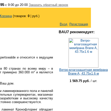
 95
с 9:00 до 20:00
Заказать обратный звонок
Корзина
(товаров:
0
|
руб.)
Вход
Регистрация
BAU7 рекомендует:
pertswalde и относится к ведущим
в 80 странах по всему миру – в
Ветро-влагозащитная мембрана
т примерно 360.000 m² и является
Brane A, 43.75х1.6 м
1 569.75 руб.
/ шт.
 Ваш дом.
м ламинированного пола и панелей
тельных супермаркетах, магазинах
разработкам и высокому качеству
стоянно совершенствуются.
й ламинат Кронофлоринг обладает