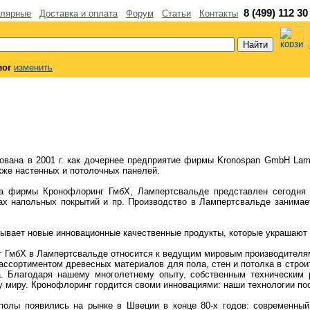
8 (499) 112 30
лярные
Доставка и оплата
Форум
Статьи
Контакты
лог
изменить
нована в 2001 г. как дочернее предприятие фирмы Kronospan GmbH Lam
же настенных и потолочных панелей.
ва фирмы Кронофлоринг ГмбХ, Лампертсвальде представлен сегодня 
ах напольных покрытий и пр. Производство в Лампертсвальде занимае
ывает новые инновационные качественные продукты, которые украшают
г ГмбХ в Лампертсвальде относится к ведущим мировым производителя
ассортиментом древесных материалов для пола, стен и потолка в строи
. Благодаря нашему многолетнему опыту, собственным техническим 
у миру. Кронофлоринг гордится своми инновациями: наши технологии по
полы появились на рынке в Швеции в конце 80-х годов: современны