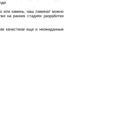
оде.
во или камень, наш ламинат можно
уже на ранних стадиях разработки
сшим качеством еще и неожиданные