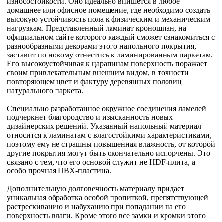
износостойкости. Оно идеально впишется в любое
домашнее или офисное помещение, где необходимо создать
высокую устойчивость пола к физическим и механическим
нагрузкам. Представленный ламинат кроношпан, на
официальном сайте которого каждый сможет ознакомиться с
разнообразными декорами этого напольного покрытия,
заставит по новому отнестись к ламинированным паркетам.
Его высокоустойчивая к царапинам поверхность поражает
своим привлекательным внешним видом, в точности
повторяющем цвет и фактуру деревянных половиц
натурального паркета.
Специально разработанное окружное соединения ламелей
подчеркнет благородство и изысканность новых
дизайнерских решений. Указанный напольный материал
относится к ламинатам с влагостойкими характеристиками,
поэтому ему не страшны повышенная влажность, от которой
другие покрытия могут быть окончательно испорчены. Это
связано с тем, что его основой служит не HDF-плита, а
особо прочная ПВХ-пластина.
Дополнительную долговечность материалу придает
уникальная обработка особой пропиткой, препятствующей
растрескиванию и набуханию при попадании на его
поверхность влаги. Кроме этого все замки и кромки этого