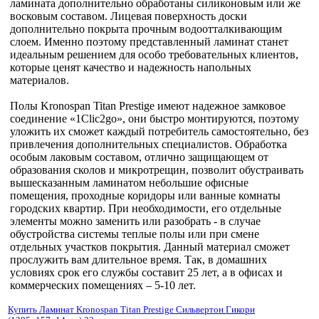
ламината дополнительно обработаны силиконовым или же
восковым составом. Лицевая поверхность доски
дополнительно покрыта прочным водоотталкивающим
слоем. Именно поэтому представленный ламинат станет
идеальным решением для особо требовательных клиентов,
которые ценят качество и надежность напольных
материалов.
Полы Kronospan Titan Prestige имеют надежное замковое
соединение «1Сlic2go», они быстро монтируются, поэтому
уложить их сможет каждый потребитель самостоятельно, без
привлечения дополнительных специалистов. Обработка
особым лаковым составом, отлично защищающем от
образования сколов и микротрещин, позволит обустраивать
вышесказанным ламинатом небольшие офисные
помещения, проходные коридоры или ванные комнаты
городских квартир. При необходимости, его отдельные
элементы можно заменить или разобрать - в случае
обустройства системы теплые полы или при смене
отдельных участков покрытия. Данный материал сможет
прослужить вам длительное время. Так, в домашних
условиях срок его службы составит 25 лет, а в офисах и
коммерческих помещениях – 5-10 лет.
Купить Ламинат Kronospan Titan Prestige Сильвертон Гикори