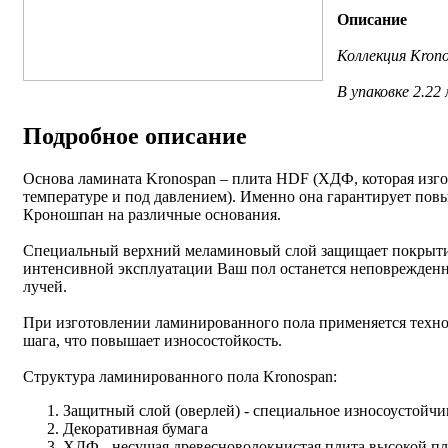
Описание
Коллекция Krono
В упаковке 2.22
Подробное описание
Основа ламината Kronospan – плита HDF (ХДФ, которая изго
температуре и под давлением). Именно она гарантирует пов
Кроношпан на различные основания.
Специальный верхний меламиновый слой защищает покрытие 
интенсивной эксплуатации Ваш пол останется неповрежденн
лучей.
При изготовлении ламинированного пола применяется техно
шага, что повышает износостойкость.
Структура ламинированного пола Kronospan:
Защитный слой (оверлей) - специальное износоустойч
Декоративная бумага
ХДФ - несущая древесноволокнистая плита высокой пл