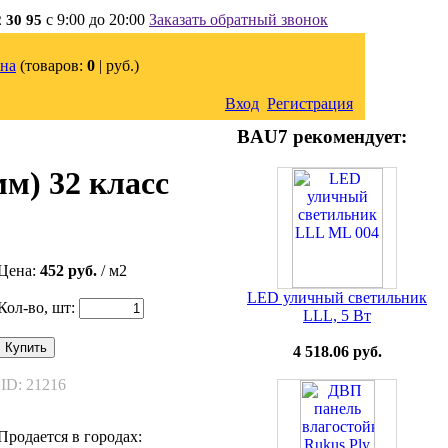
с 9:00 до 20:00
Заказать обратный звонок
2 30 95
на
(товаров:
0
|
руб.)
Вход
Регистрация
BAU7 рекомендует:
м) 32 класс
Цена:
452 руб.
/ м2
LED уличный светильник
Кол-во, шт:
LLL, 5 Вт
Купить
4 518.06 руб.
ID: 21216
Продается в городах: