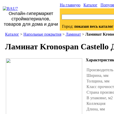
На главную
Каталог
Популя
Онлайн-гипермаркет
стройматериалов,
товаров для дома и дачи
Город:
показан весь каталог
Каталог
>
Напольные покрытия
>
Ламинат
>
Ламинат Kronos
Ламинат Kronospan Castello 
Характеристи
Производител
Ширина, мм
Толщина, мм
Класс прочнос
Страна произв
В упаковке, м2
Коллекция
Длина, мм