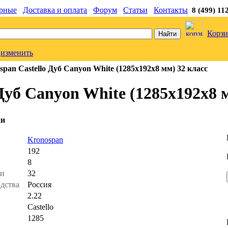
рные
Доставка и оплата
Форум
Статьи
Контакты
8 (499) 11
Корзи
изменить
pan Castello Дуб Canyon White (1285x192x8 мм) 32 класс
Дуб Canyon White (1285x192x8 м
ки
ь
Kronospan
192
8
ти
32
одства
Россия
2.22
Castello
1285