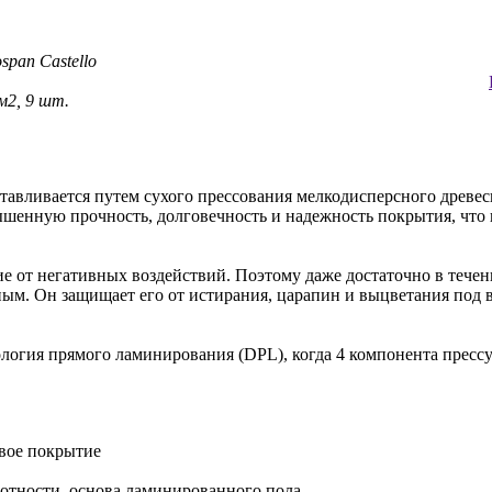
span Castello
 м2, 9 шт.
тавливается путем сухого прессования мелкодисперсного древе
ышенную прочность, долговечность и надежность покрытия, что 
от негативных воздействий. Поэтому даже достаточно в течен
ым. Он защищает его от истирания, царапин и выцветания под 
логия прямого ламинирования (DPL), когда 4 компонента пресс
ивое покрытие
отности, основа ламинированного пола