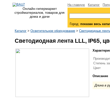
На главную
Каталог
Попу
Онлайн-гипермаркет
стройматериалов, товаров для
дома и дачи
Город:
показан весь ката
Каталог
>
Осветительное оборудование
>
Светодиодные лент
Светодиодная лента LLL, IP65, ц
Характери
Производи
Степень за
Цвет
Описание
Длина в р