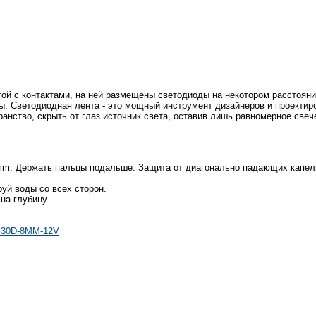
той с контактами, на ней размещены светодиоды на некотором расстояни
. Светодиодная лента - это мощный инструмент дизайнеров и проектиров
ранство, скрыть от глаз источник света, оставив лишь равномерное све
m. Держать пальцы подальше. Защита от диагонально падающих капель
уй воды со всех сторон.
на глубину.
8G30D-8MM-12V