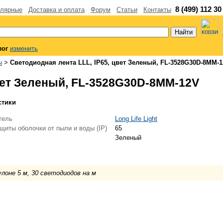
8 (499) 112 30
лярные
Доставка и оплата
Форум
Статьи
Контакты
лог
изменить
ы
>
Светодиодная лента LLL, IP65, цвет Зеленый, FL-3528G30D-8MM-
вет Зеленый, FL-3528G30D-8MM-12V
стики
тель
Long Life Light
щиты оболочки от пыли и воды (IP)
65
Зеленый
улоне 5 м, 30 светодиодов на м