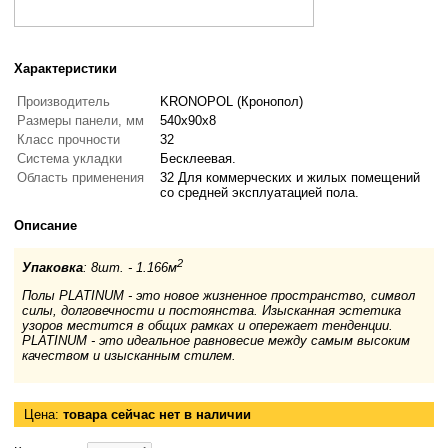
Характеристики
Производитель
KRONOPOL (Кронопол)
Размеры панели, мм
540x90x8
Класс прочности
32
Система укладки
Бесклеевая.
Область применения
32 Для коммерческих и жилых помещений
со средней эксплуатацией пола.
Описание
2
Упаковка
: 8шт. - 1.166м
Полы PLATINUM - это новое жизненное пространство, символ
силы, долговечности и постоянства. Изысканная эстетика
узоров местится в общих рамках и опережает тенденции.
PLATINUM - это идеальное равновесие между самым высоким
качеством и изысканным стилем.
Цена:
товара сейчас нет в наличии