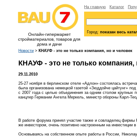
На главную
Каталог
Попу
Город:
показан весь ката
Онлайн-гипермаркет
стройматериалов, товаров для
дома и дачи
Новости
>
КНАУФ - это не только компания, но и человек
КНАУФ - это не только компания, 
29.11.2010
25-27 ноября в берлинском отеле «Адлон» состоялась встре
была организована немецкой газетой «Зюддойче цайтунг» под
с 2007 года с целью объединения за одним столом крупных п
канцлер Германии Ангела Меркель, министр обороны Карл-Теод
В работе форума принял участие также и совладелец фирмы Н
же инвестором, очень позитивно настроенным на инвестиции в
Основываясь на собственном опыте работы в России, Николаус