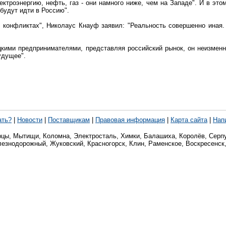
ектроэнергию, нефть, газ - они намного ниже, чем на Западе". И в эт
будут идти в Россию".
х конфликтах", Николаус Кнауф заявил: "Реальность совершенно иная
кими предпринимателями, представляя российский рынок, он неизменн
удущее".
ать?
|
Новости
|
Поставщикам
|
Правовая информация
|
Карта сайта
|
Нап
рцы, Мытищи, Коломна, Электросталь, Химки, Балашиха, Королёв, Серпу
лезнодорожный, Жуковский, Красногорск, Клин, Раменское, Воскресенск