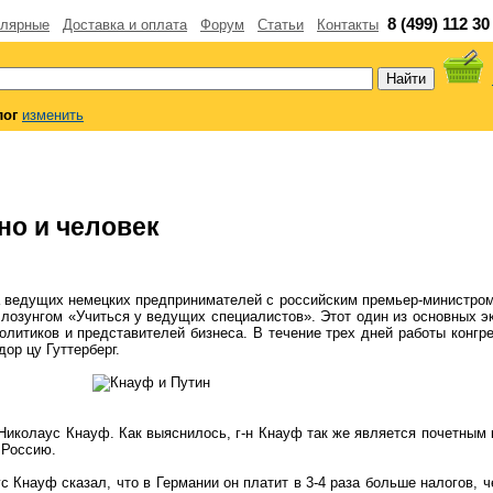
8 (499) 112 30
лярные
Доставка и оплата
Форум
Статьи
Контакты
лог
изменить
но и человек
ча ведущих немецких предпринимателей с российским премьер-министр
 лозунгом «Учиться у ведущих специалистов». Этот один из основных 
олитиков и представителей бизнеса. В течение трех дней работы конгр
ор цу Гуттерберг.
иколаус Кнауф. Как выяснилось, г-н Кнауф так же является почетным к
 Россию.
 Кнауф сказал, что в Германии он платит в 3-4 раза больше налогов, 