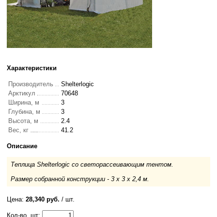
Характеристики
Производитель
Shelterlogic
Арктикул
70648
Ширина, м
3
Глубина, м
3
Высота, м
2.4
Вес, кг
41.2
Описание
Теплица Shelterlogic со светорассеивающим тентом.
Размер собранной конструкции - 3 x 3 x 2,4 м.
Цена:
28,340 руб.
/ шт.
Кол-во, шт: