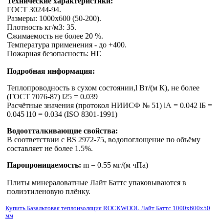
Технические характеристики:
ГОСТ 30244-94.
Размеры: 1000х600 (50-200).
Плотность кг/мЗ: 35.
Сжимаемость не более 20 %.
Температура применения - до +400.
Пожарная безопасность: НГ.
Подробная информация:
Теплопроводность в сухом состоянии,l Вт/(м К), не более
(ГОСТ 7076-87) l25 = 0.039
Расчётные значения (протокол НИИСФ № 51) lА = 0.042 lБ =
0.045 l10 = 0.034 (ISO 8301-1991)
Водоотталкивающие свойства:
В соответствии с BS 2972-75, водопоглощение по объёму
составляет не более 1.5%.
Паропроницаемость:
m = 0.55 мг/(м чПа)
Плиты минераловатные Лайт Баттс упаковываются в
полиэтиленовую плёнку.
Купить Базальтовая теплоизоляция ROCKWOOL Лайт Баттс 1000х600х50
мм