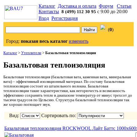
Каталог
Доставка и оплата
Форум
Статьи
Контакты
с 9:00 до 20:00
8 (499) 112 30 95
Вход
Регистрация
(
0
)
Город:
показан весь каталог
изменить
Каталог
>
Утеплители
>
Базальтовая теплоизоляция
Базальтовая теплоизоляция
Базальтовая теплоизоляция (базальтовая вата, каменная вата, минеральная
вата) – эффективный изоляционный материал. По составу базальтовая
теплоизоляция состоит из штапельного волокна. Базальтовая
теплоизоляции такие характеристики, как негорючесть и возможность
эффективно сохранять тепло в диапазоне температур от минус трехсот до
тысячи градусов по Цельсию. Структура базальтовой теплоизоляции так
же хорошо поглощает звук.
Вид:
Сортировать по:
Базальтовая теплоизоляция ROCKWOOL Лайт Баттс 1000х600