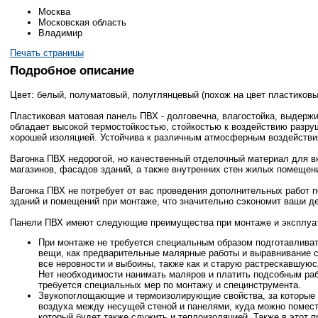
Москва
Московская область
Владимир
Печать страницы
Подробное описание
Цвет: белый, полуматовый, полуглянцевый (похож на цвет пластиковы
Пластиковая матовая панель ПВХ - долговечна, влагостойка, выдержи
обладает высокой термостойкостью, стойкостью к воздействию разр
хорошей изоляцией. Устойчива к различным атмосферным воздействи
Вагонка ПВХ недорогой, но качественный отделочный материал для в
магазинов, фасадов зданий, а также внутренних стен жилых помещен
Вагонка ПВХ не потребует от вас проведения дополнительных работ 
зданий и помещений при монтаже, что значительно сэкономит ваши де
Панели ПВХ имеют следующие преимущества при монтаже и эксплуа
При монтаже не требуется специальным образом подготавливат
вещи, как предварительные малярные работы и выравнивание 
все неровности и выбоины, также как и старую растрескавшуюс
Нет необходимости нанимать маляров и платить подсобным раб
требуется специальных мер по монтажу и специнструмента.
Звукопоглощающие и термоизолирующие свойства, за которые 
воздуха между несущей стеной и панелями, куда можно помес
который будет также служить и теплоизоляцией. Также в этот 