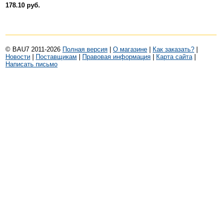
178.10 руб.
© BAU7 2011-2026
Полная версия
|
О магазине
|
Как заказать?
|
Новости
|
Поставщикам
|
Правовая информация
|
Карта сайта
|
Написать письмо