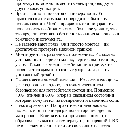
промежуток можно поместить электропроводку и
другие коммуникации.
Чрезвычайно износостойкая поверхность. Ее
практически невозможно повредить в бытовом
использовании. Чтобы продавить или поцарапать
поверхность необходимо столь большое усилие, что
это вряд ли возможно без использования колющего и
режущего инструмента.
Не задерживают грязь. Они просто моются – их
достаточно протереть влажной тряпкой.
Монтируются в различных положениях. Их можно
устанавливать горизонтально, вертикально или под
углом. Также возможны комбинации в цвете, что
позволяет создавать красивые узоры или делать
уникальный дизайн.
Экологически чистый материал. Их составляющие –
углерод, хлор и водород во взаимосвязанном
безопасном для потребителя состоянии. Примерно
40% - этилен и 60% - хлора в связанном состоянии,
который получается из поваренной и каменной соли.
Невозгораемость. Их практически невозможно
поджечь и они не поддерживают горение других
материалов. Если все-таки произошел пожар, и
образовалась высокая температура, то горящий ПВХ
не выделяет вредных или отравляющих веществ.