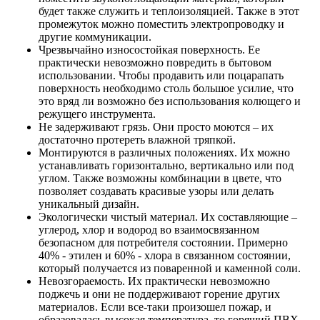
будет также служить и теплоизоляцией. Также в этот
промежуток можно поместить электропроводку и
другие коммуникации.
Чрезвычайно износостойкая поверхность. Ее
практически невозможно повредить в бытовом
использовании. Чтобы продавить или поцарапать
поверхность необходимо столь большое усилие, что
это вряд ли возможно без использования колющего и
режущего инструмента.
Не задерживают грязь. Они просто моются – их
достаточно протереть влажной тряпкой.
Монтируются в различных положениях. Их можно
устанавливать горизонтально, вертикально или под
углом. Также возможны комбинации в цвете, что
позволяет создавать красивые узоры или делать
уникальный дизайн.
Экологически чистый материал. Их составляющие –
углерод, хлор и водород во взаимосвязанном
безопасном для потребителя состоянии. Примерно
40% - этилен и 60% - хлора в связанном состоянии,
который получается из поваренной и каменной соли.
Невозгораемость. Их практически невозможно
поджечь и они не поддерживают горение других
материалов. Если все-таки произошел пожар, и
образовалась высокая температура, то горящий ПВХ