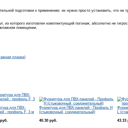
ельной подготовки к применению: их нужно просто установить, что не 
, из которого изготовлен комплектующий погонаж, абсолютно не гигрос
м влажном помещении.
тажная планка)
тура для ПВХ-
Фурнитура для ПВХ-панелей - Профиль H
Фурни
ей - профиль F, 3 м
(стыковочный, соединительный)
L (ста
 руб.
40.30 руб.
43.33 