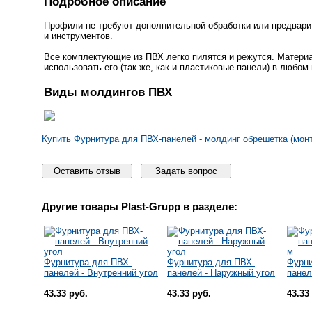
Подробное описание
Профили не требуют дополнительной обработки или предварит
и инструментов.
Все комплектующие из ПВХ легко пилятся и режутся. Материал
использовать его (так же, как и пластиковые панели) в любо
Виды молдингов ПВХ
Купить Фурнитура для ПВХ-панелей - молдинг обрешетка (мон
Оставить отзыв
Задать вопрос
Другие товары
Plast-Grupp
в разделе:
Фурнитура для ПВХ-
Фурнитура для ПВХ-
Фурни
панелей - Внутренний угол
панелей - Наружный угол
панел
43.33 руб.
43.33 руб.
43.33