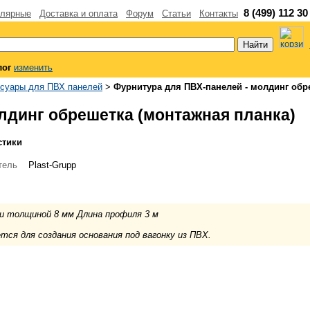
8 (499) 112 30
лярные
Доставка и оплата
Форум
Статьи
Контакты
лог
изменить
суары для ПВХ панелей
>
Фурнитура для ПВХ-панелей - молдинг обр
лдинг обрешетка (монтажная планка)
стики
тель
Plast-Grupp
и толщиной 8 мм Длина профиля 3 м
тся для создания основания под вагонку из ПВХ.