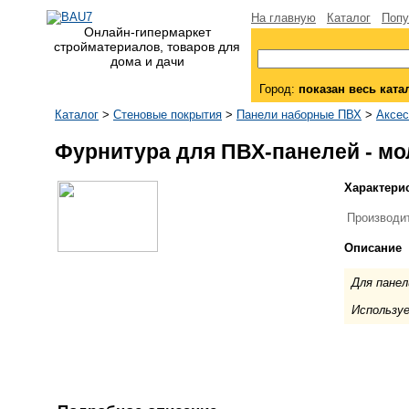
На главную
Каталог
Попу
Онлайн-гипермаркет
стройматериалов, товаров для
дома и дачи
Город:
показан весь ката
Каталог
>
Стеновые покрытия
>
Панели наборные ПВХ
>
Аксес
Фурнитура для ПВХ-панелей - мо
Характери
Производи
Описание
Для панел
Используе