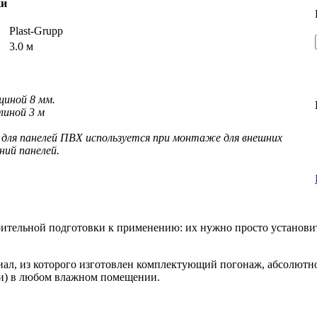
ки
ь
Plast-Grupp
3.0 м
щиной 8 мм.
линой 3 м
для панелей ПВХ используется при монтаже для внешних
ний панелей.
тельной подготовки к применению: их нужно просто установить
ал, из которого изготовлен комплектующий погонаж, абсолютно
ели) в любом влажном помещении.