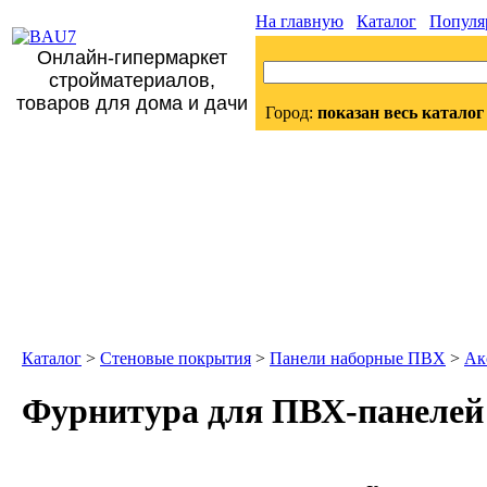
На главную
Каталог
Популя
Онлайн-гипермаркет
стройматериалов,
товаров для дома и дачи
Город:
показан весь каталог
Каталог
>
Стеновые покрытия
>
Панели наборные ПВХ
>
Ак
Фурнитура для ПВХ-панелей