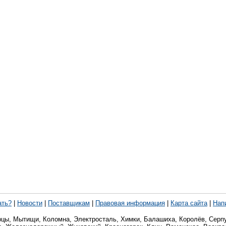
ать?
|
Новости
|
Поставщикам
|
Правовая информация
|
Карта сайта
|
Нап
рцы, Мытищи, Коломна, Электросталь, Химки, Балашиха, Королёв, Серпу