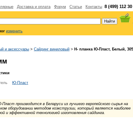
8 (499) 112 30
лярные
Доставка и оплата
Форум
Статьи
Контакты
лог
изменить
ый и аксессуары
>
Сайдинг виниловый
>
H- планка Ю-Пласт, Белый, 30
мм
стики
тель
Ю-Пласт
-Пласт производится в Беларуси из лучшего европейского сырья на
ком оборудовании методом коэкструзии, который является наиболее
ой и эффективной технологией изготовления сайдинга.