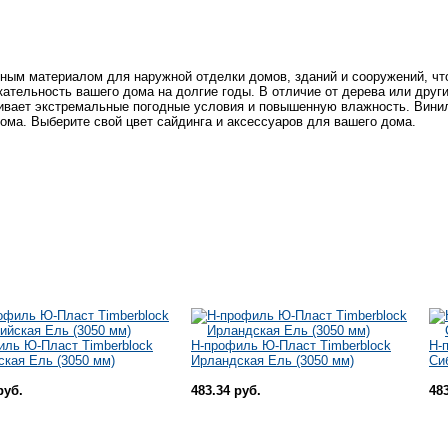
чным материалом для наружной отделки домов, зданий и сооружений, чт
ательность вашего дома на долгие годы. В отличие от дерева или друг
живает экстремальные погодные условия и повышенную влажность. Винил
ома. Выберите свой цвет сайдинга и аксессуаров для вашего дома.
иль Ю-Пласт Timberblock
H-профиль Ю-Пласт Timberblock
H-
ская Ель (3050 мм)
Ирландская Ель (3050 мм)
Си
руб.
483.34 руб.
48