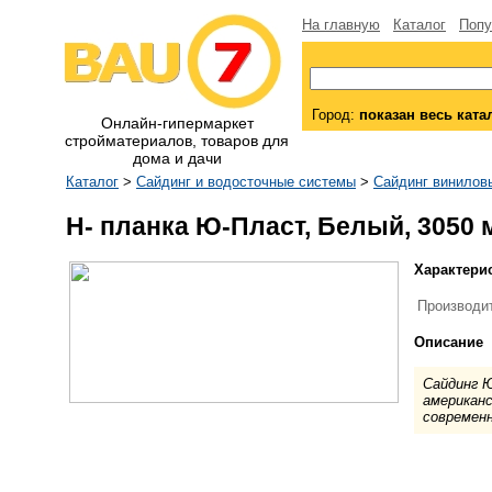
На главную
Каталог
Попу
Город:
показан весь ката
Онлайн-гипермаркет
стройматериалов, товаров для
дома и дачи
Каталог
>
Сайдинг и водосточные системы
>
Сайдинг винилов
H- планка Ю-Пласт, Белый, 3050 
Характери
Производи
Описание
Сайдинг Ю
американс
современн