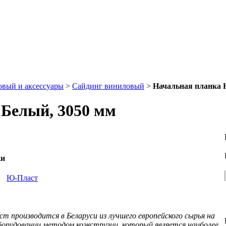
вый и аксессуары
>
Сайдинг виниловый
>
Начальная планка 
Белый, 3050 мм
ки
ь
Ю-Пласт
т производится в Беларуси из лучшего европейского сырья на
борудовании методом коэкструзии, который является наиболее