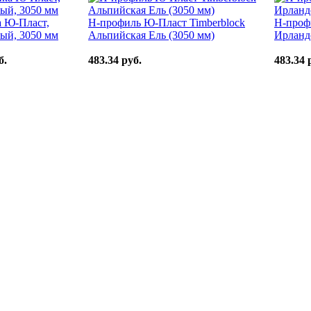
а Ю-Пласт,
H-профиль Ю-Пласт Timberblock
H-проф
ый, 3050 мм
Альпийская Ель (3050 мм)
Ирландс
б.
483.34 руб.
483.34 