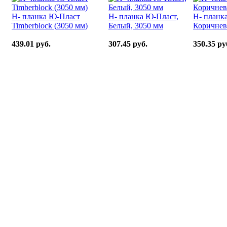
H- планка Ю-Пласт
H- планка Ю-Пласт,
H- планк
Timberblock (3050 мм)
Белый, 3050 мм
Коричнев
439.01 руб.
307.45 руб.
350.35 ру