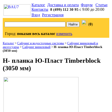
Каталог
Доставка и оплата
Форум
Статьи
Контакты
с 9:00 до 20:00
8 (499) 112 30 95
Вход
Регистрация
(
0
)
Город:
показан весь каталог
изменить
Каталог
>
Сайдинг и водосточные системы
>
Сайдинг виниловый и
аксессуары
>
Сайдинг виниловый
>
H- планка Ю-Пласт Timberblock
(3050 мм)
H- планка Ю-Пласт Timberblock
(3050 мм)