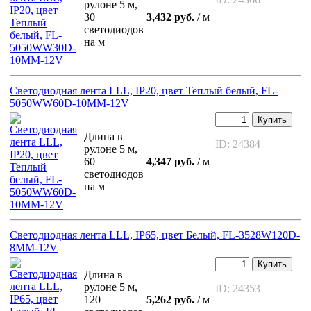
рулоне 5 м,
30
3,432 руб.
/ м
светодиодов
на м
Светодиодная лента LLL, IP20, цвет Теплый белый, FL-
5050WW60D-10MM-12V
Купить
Длина в
ID: 24384
рулоне 5 м,
60
4,347 руб.
/ м
светодиодов
на м
Светодиодная лента LLL, IP65, цвет Белый, FL-3528W120D-
8MM-12V
Купить
Длина в
рулоне 5 м,
ID: 24353
120
5,262 руб.
/ м