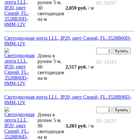
рулоне 5 м,
ID: 24297
30
2,059 руб.
/ м
светодиодов
на м
Светодиодная лента LLL, IP20, цвет Синий, FL-3528B60D-
8MM-12V
Купить
Длина в
рулоне 5 м,
ID: 24315
60
2,517 руб.
/ м
светодиодов
на м
Светодиодная лента LLL, IP20, цвет Синий, FL-3528B96D-
8MM-12V
Купить
Длина в
рулоне 5 м,
ID: 24333
96
3,203 руб.
/ м
светодиодов
на м