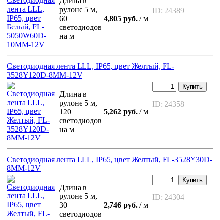
Длина в
рулоне 5 м,
ID: 24389
60
4,805 руб.
/ м
светодиодов
на м
Светодиодная лента LLL, IP65, цвет Желтый, FL-
3528Y120D-8MM-12V
Купить
Длина в
рулоне 5 м,
ID: 24358
120
5,262 руб.
/ м
светодиодов
на м
Светодиодная лента LLL, IP65, цвет Желтый, FL-3528Y30D-
8MM-12V
Купить
Длина в
рулоне 5 м,
ID: 24304
30
2,746 руб.
/ м
светодиодов