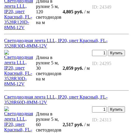
Длина в
рулоне 5 м,
ID: 24349
120
4,805 руб.
/ м
светодиодов
на м
Светодиодная лента LLL, IP20, цвет Красный, FL-
3528R30D-8MM-12V
Купить
Длина в
рулоне 5 м,
ID: 24295
30
2,059 руб.
/ м
светодиодов
на м
Светодиодная лента LLL, IP20, цвет Красный, FL-
3528R60D-8MM-12V
Купить
Длина в
рулоне 5 м,
ID: 24313
60
2,517 руб.
/ м
светодиодов