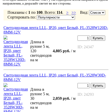
направлении, а дюралайт светит во все стороны.
Показаны с
1
по
100
. Всего:
114
.
>
>>
Вид:
Сортировать по:
Светодиодная лента LLL, IP20, цвет Белый, FL-3528W120D-
8MM-12V
Купить
Длина в
рулоне 5 м,
ID: 24347
120
4,805 руб.
/ м
светодиодов
на м
Светодиодная лента LLL, IP20, цвет Белый, FL-3528W30D-
8MM-12V
Купить
Длина в
рулоне 5 м,
ID: 24293
30
2,059 руб.
/ м
светодиодов
на м