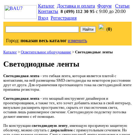
Каталог
Доставка и оплата
Форум
Статьи
Контакты
с 9:00 до 20:00
8 (499) 112 30 95
Вход
Регистрация
(
0
)
Город:
показан весь каталог
изменить
Каталог
>
Осветительное оборудование
>
Светодиодные ленты
Светодиодные ленты
Светодиодная лента
- это гибкая лента, которая является платой с
контактами, на ней размещены SMD светодиоды на некотором расстоянии
друг от друга. Для ограничения протекающего тока на светодиодной ленте
припаяны резисторы.
Светодиодная лента
- это мощный инструмент дизайнеров и
проектировщиков, а также тех, кто хочет добавить изыска в свой интерьер,
визуально расширить пространство, скрыть от глаз источник света,
оставив лишь равномерное свечение. Светодиодную подсветку потолка
делают именно с её помощью.
По конструкции
светодиодную ленту
, имеющую прозрачную защитную
оболочку, можно спутать с
дюралайтом
с прямоугольным сечением. Но
есть одно важное отличие. Свет у светодиодной ленты направлен в одном