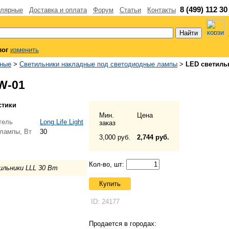
8 (499) 112 30
лярные
Доставка и оплата
Форум
Статьи
Контакты
лог
изменить
дные
>
Светильники накладные под светодиодные лампы
>
LED светиль
W-01
стики
Мин.
Цена
тель
Long Life Light
заказ
лампы, Вт
30
3,000 руб.
2,744 руб.
Кол-во, шт:
ильники LLL 30 Вт
Купить
ID: 24177
Продается в городах: