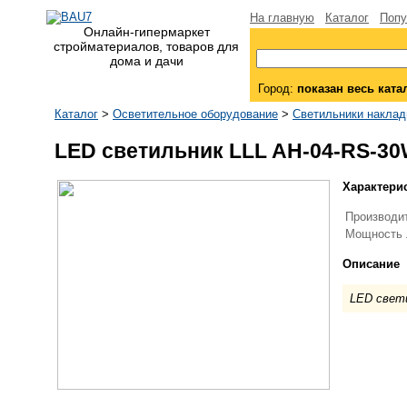
На главную
Каталог
Попу
Онлайн-гипермаркет
стройматериалов, товаров для
дома и дачи
Город:
показан весь ката
Каталог
>
Осветительное оборудование
>
Светильники накла
LED светильник LLL AH-04-RS-30
Характери
Производи
Мощность 
Описание
LED свет