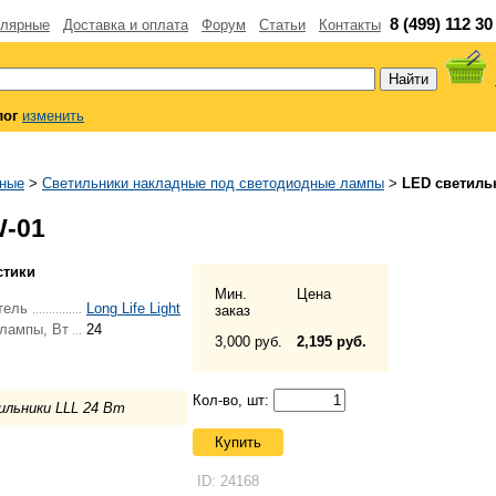
8 (499) 112 30
лярные
Доставка и оплата
Форум
Статьи
Контакты
лог
изменить
дные
>
Светильники накладные под светодиодные лампы
>
LED светиль
W-01
стики
Мин.
Цена
тель
Long Life Light
заказ
лампы, Вт
24
3,000 руб.
2,195 руб.
Кол-во, шт:
ильники LLL 24 Вт
Купить
ID: 24168