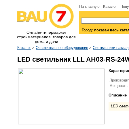
На главную
Каталог
Попу
Город:
показан весь ката
Онлайн-гипермаркет
стройматериалов, товаров для
дома и дачи
Каталог
>
Осветительное оборудование
>
Светильники накла
LED светильник LLL AH03-RS-24
Характери
Производи
Мощность 
Описание
LED свет