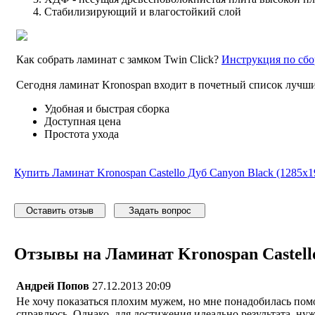
Стабилизирующий и влагостойкий слой
Как собрать ламинат с замком Twin Click?
Инструкция по сбо
Сегодня ламинат Kronospan входит в почетный список лучши
Удобная и быстрая сборка
Доступная цена
Простота ухода
Купить Ламинат Kronospan Castello Дуб Canyon Black (1285x1
Оставить отзыв
Задать вопрос
Отзывы на Ламинат Kronospan Castello
Андрей Попов
27.12.2013 20:09
Не хочу показаться плохим мужем, но мне понадобилась помо
справлюсь. Однако, для достижения идеально результата, ну