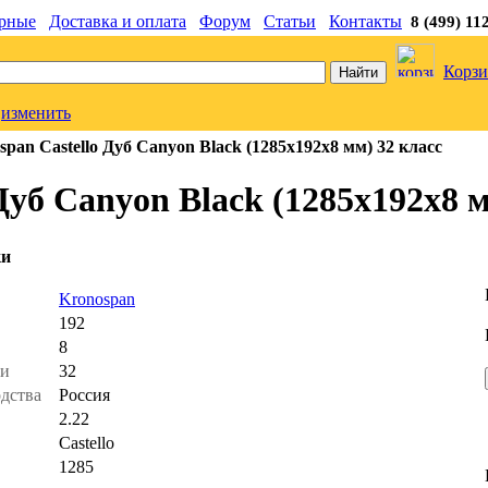
рные
Доставка и оплата
Форум
Статьи
Контакты
8 (499) 11
Корзи
изменить
pan Castello Дуб Canyon Black (1285x192x8 мм) 32 класс
Дуб Canyon Black (1285x192x8 м
ки
ь
Kronospan
192
8
ти
32
одства
Россия
2.22
Castello
1285