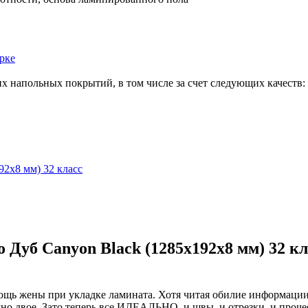
рке
х напольных покрытий, в том числе за счет следующих качеств:
92x8 мм) 32 класс
 Дуб Canyon Black (1285x192x8 мм) 32 кл
щь жены при укладке ламината. Хотя читая обилие информации в
жно двое. Зато теперь все ИДЕАЛЬНО, и швы, и отрезки, и проче