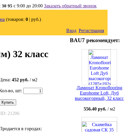
с 9:00 до 20:00
Заказать обратный звонок
2 30 95
на
(товаров:
0
|
руб.)
Вход
Регистрация
BAU7 рекомендует:
м) 32 класс
Цена:
452 руб.
/ м2
Ламинат Kronoflooring
Кол-во, шт:
Eurohome Loft, Дуб
высокогорный, 32 класс
Купить
556.40 руб.
/ м2
ID: 21206
Продается в городах: