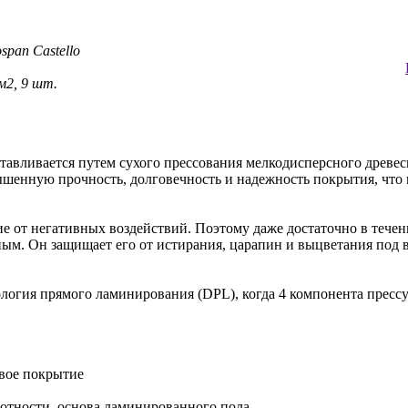
span Castello
 м2, 9 шт.
тавливается путем сухого прессования мелкодисперсного древе
ышенную прочность, долговечность и надежность покрытия, что 
от негативных воздействий. Поэтому даже достаточно в течен
ым. Он защищает его от истирания, царапин и выцветания под 
логия прямого ламинирования (DPL), когда 4 компонента пресс
ивое покрытие
отности, основа ламинированного пола