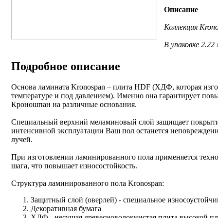
Описание
Коллекция Krono
В упаковке 2.22
Подробное описание
Основа ламината Kronospan – плита HDF (ХДФ, которая изго
температуре и под давлением). Именно она гарантирует пов
Кроношпан на различные основания.
Специальный верхний меламиновый слой защищает покрытие 
интенсивной эксплуатации Ваш пол останется неповрежденн
лучей.
При изготовлении ламинированного пола применяется техно
шага, что повышает износостойкость.
Структура ламинированного пола Kronospan:
Защитный слой (оверлей) - специальное износоустойч
Декоративная бумага
ХДФ - несущая древесноволокнистая плита высокой пл