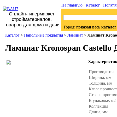
На главную
Каталог
Популя
Онлайн-гипермаркет
стройматериалов,
товаров для дома и дачи
Город:
показан весь каталог
Каталог
>
Напольные покрытия
>
Ламинат
>
Ламинат Kronos
Ламинат Kronospan Castello 
Характеристи
Производител
Ширина, мм
Толщина, мм
Класс прочнос
Страна произв
В упаковке, м2
Коллекция
Длина, мм