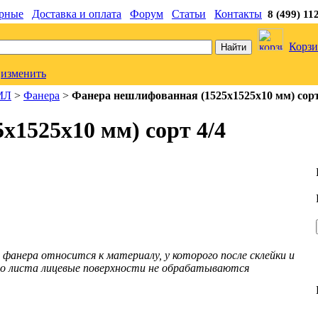
рные
Доставка и оплата
Форум
Статьи
Контакты
8 (499) 11
Корзи
изменить
МЛ
>
Фанера
>
Фанера нешлифованная (1525x1525x10 мм) сорт
x1525x10 мм) сорт 4/4
фанера относится к материалу, у которого после склейки и
го листа лицевые поверхности не обрабатываются