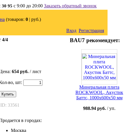
с 9:00 до 20:00
Заказать обратный звонок
2 30 95
на
(товаров:
0
|
руб.)
Вход
Регистрация
 4/4
BAU7 рекомендует:
Цена:
654 руб.
/ лист
Кол-во, шт:
Минеральная плита
ROCKWOOL, Акустик
Купить
Баттс, 1000х600х50 мм
ID: 33561
988.94 руб.
/ уп.
Продается в городах:
Москва