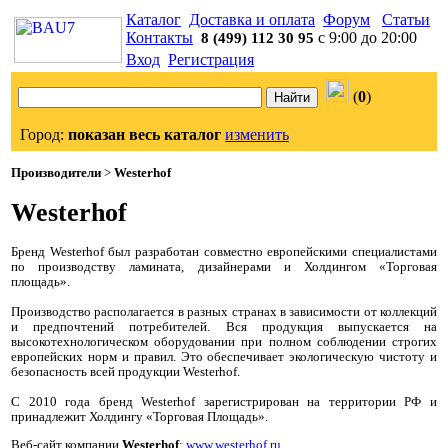
Каталог
Доставка и оплата
Форум
Статьи
Контакты
с 9:00 до 20:00
8 (499) 112 30 95
Вход
Регистрация
(
0
)
Город:
показан весь каталог
изменить
Производители
>
Westerhof
Westerhof
Бренд Westerhof был разработан совместно европейскими специалистами
по производству ламината, дизайнерами и Холдингом «Торговая
площадь».
Производство располагается в разных странах в зависимости от коллекций
и предпочтений потребителей. Вся продукция выпускается на
высокотехнологическом оборудовании при полном соблюдении строгих
европейских норм и правил. Это обеспечивает экологическую чистоту и
безопасность всей продукции Westerhof.
С 2010 года бренд Westerhof зарегистрирован на территории РФ и
принадлежит Холдингу «Торговая Площадь».
Веб-сайт компании
Westerhof
:
www.westerhof.ru