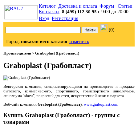
Каталог
Доставка и оплата
Форум
Статьи
Контакты
с 9:00 до 20:00
8 (499) 112 30 95
Вход
Регистрация
(
0
)
Город:
показан весь каталог
изменить
Производители
>
Graboplast (Грабопласт)
Graboplast (Грабопласт)
Венгерская компания, специализирующаяся на производстве и продаже
бытового, коммерческого, спортивного, транспортного линолеумов,
линолеума "show", покрытий для стен, искусственной кожи и паркета.
Веб-сайт компании
Graboplast (Грабопласт)
:
www.graboplast.com
Купить Graboplast (Грабопласт) - группы с
товарами