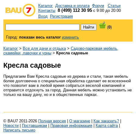
Каталог
Доставка и оплата
Форум
Статьи
8 (499) 112 30 95
Контакты
с 9:00 до 20:00
Вход
Регистрация
(
0
)
Город:
показан весь каталог
изменить
Каталог
>
Все для дачи и отдыха
>
Садово-парковая мебель,
скамейки, лавочки и урны
>
Кресла садовые
Кресла садовые
Предлагаем Вам Кресла садовые из дерева и стали, такая мебель
более долговечна о специальная обработка сделает ее всесезонной
что позволит вам в любой время собраться веселой компанией и
отправится отдохнуть за город. Данная мебель можно установить не
только на вашу дачу, но и в общественных парках.
© BAU7 2011-2026
Полная версия
|
О магазине
|
Как заказать?
|
Новости
|
Поставщикам
|
Правовая информация
|
Карта сайта
|
Написать письмо