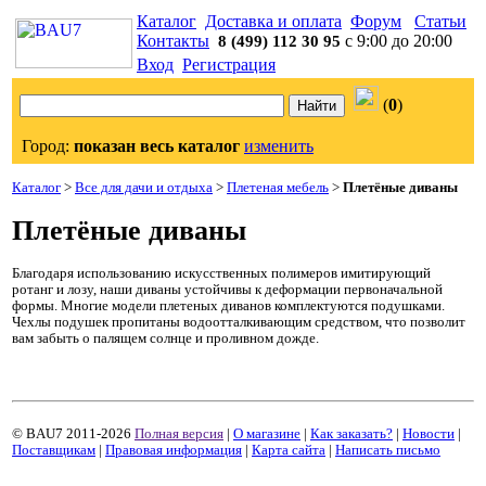
Каталог
Доставка и оплата
Форум
Статьи
Контакты
с 9:00 до 20:00
8 (499) 112 30 95
Вход
Регистрация
(
0
)
Город:
показан весь каталог
изменить
Каталог
>
Все для дачи и отдыха
>
Плетеная мебель
>
Плетёные диваны
Плетёные диваны
Благодаря использованию искусственных полимеров имитирующий
ротанг и лозу, наши диваны устойчивы к деформации первоначальной
формы. Многие модели плетеных диванов комплектуются подушками.
Чехлы подушек пропитаны водоотталкивающим средством, что позволит
вам забыть о палящем солнце и проливном дожде.
© BAU7 2011-2026
Полная версия
|
О магазине
|
Как заказать?
|
Новости
|
Поставщикам
|
Правовая информация
|
Карта сайта
|
Написать письмо