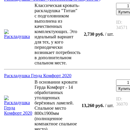
Классическая кровать-
раскладушка "Титан"
Купит
с подголовником
выполнена из
ID:
качественных
34571
комплектующих. Это
2,730 руб.
/ шт.
идеальный вариант
для тех, у кого
периодически
возникает потребность
в дополнительном
спальном месте.
Раскладушка Герда Комфорт 2020
В основании кровати
Герда Комфорт - 14
Купит
обработанных
утолщенных
ID:
берёзовых ламелей.
36070
13,260 руб.
/ шт.
Спальное место
800х1900мм
(полноценное
компактное спальное
место)