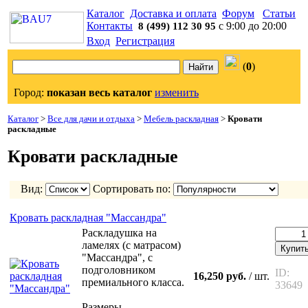
Каталог
Доставка и оплата
Форум
Статьи
Контакты
с 9:00 до 20:00
8 (499) 112 30 95
Вход
Регистрация
(
0
)
Город:
показан весь каталог
изменить
Каталог
>
Все для дачи и отдыха
>
Мебель раскладная
>
Кровати
раскладные
Кровати раскладные
Вид:
Сортировать по:
Кровать раскладная "Массандра"
Раскладушка на
ламелях (с матрасом)
Купит
"Массандра", с
подголовником
ID:
16,250 руб.
/ шт.
премиального класса.
33649
Размеры -