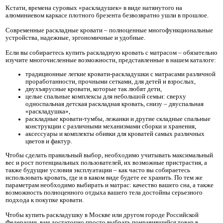
Кстати, времена суровых «раскладушек» в виде натянутого на
алюминиевом каркасе плотного брезента безвозвратно ушли в прошлое.
Современные раскладные кровати – полноценные многофункциональные
устройства, надежные, эргономичные и удобные.
Если вы собираетесь купить раскладную кровать с матрасом – обязательно
изучите многочисленные возможности, представленные в нашем каталоге:
традиционные легкие кровати-раскладушки с матрасами различной
проработанности, прочными сетками, для детей и взрослых,
двухъярусные кровати, которые так любят дети,
целые спальные комплексы для небольшой семьи: сверху
односпальная детская раскладная кровать, снизу – двуспальная
«раскладушка»,
раскладные кровати-тумбы, лежанки и другие складные спальные
конструкции с различными механизмами сборки и хранения,
аксессуары и комплекты обивки для кроватей самых различных
цветов и фактур.
Чтобы сделать правильный выбор, необходимо учитывать максимальный
вес и рост потенциальных пользователей, их возможные пристрастия, а
также будущие условия эксплуатации – как часто вы собираетесь
использовать кровать, где и в каком виде будете ее хранить. По тем же
параметрам необходимо выбирать и матрас: качество вашего сна, а также
возможность полноценного отдыха вашего тела достойны серьезного
подхода к покупке кровати.
Чтобы купить раскладушку в Москве или другом городе Российской
Федерации, вам достаточно просто выбрать понравившийся товар в