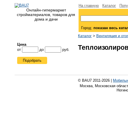
На главную
Каталог
Попу
Онлайн-гипермаркет
стройматериалов, товаров для
дома и дачи
Город:
показан весь ката
Каталог
>
Вентиляция и ото
Цена
Теплоизолиро
от
до
руб.
Подобрать
© BAU7 2011-2026 |
Мобильн
Москва, Московская област
Ногинс