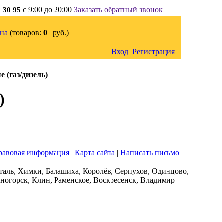
с 9:00 до 20:00
Заказать обратный звонок
2 30 95
на
(товаров:
0
|
руб.)
Вход
Регистрация
 (газ/дизель)
)
равовая информация
|
Карта сайта
|
Написать письмо
таль, Химки, Балашиха, Королёв, Серпухов, Одинцово,
ногорск, Клин, Раменское, Воскресенск, Владимир