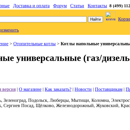
рные
Доставка и оплата
Форум
Статьи
Контакты
8 (499) 11
Корзи
изменить
ение
>
Отопительные котлы
>
Котлы напольные универсальные
ые универсальные (газ/дизель
 версия
|
О магазине
|
Как заказать?
|
Новости
|
Поставщикам
|
П
ь, Зеленоград, Подольск, Люберцы, Мытищи, Коломна, Электрос
к, Сергиев Посад, Щёлково, Железнодорожный, Жуковский, Крас