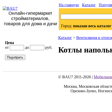
На главную
Каталог
Популя
Онлайн-гипермаркет
стройматериалов,
товаров для дома и дачи
Город:
показан весь каталог
Каталог
>
Вентиляция и отопл
Цена
от
до
руб.
Котлы напольн
Подобрать
© BAU7 2011-2026 |
Мобильная
Москва, Московская област
Орехово-Зуево, Ногинс