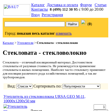
Каталог
Доставка и оплата
Форум
Статьи
Контакты
с 9:00 до 20:00
8 (499) 112 30 95
Вход
Регистрация
(
0
)
Город:
показан весь каталог
изменить
Каталог
>
Утеплители
>
Стекловата - стекловолокно
Стекловата - стекловолокно
Стекловата – отличный изоляционный материал. Достоинством
стекловаты её разумная стоимость. Не рекомендуется применение
стекловаты в жилых помещениях. Наиболее часто стекловату применяют
для изоляции различного рода хозяйственных помещений, а так же
трубопроводов.
Вид:
Сортировать по:
Утеплитель из стекловолокна URSA GEO М-11,
10000х1200х50 мм
Легкая