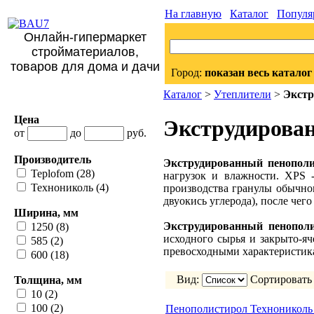
На главную
Каталог
Популя
Онлайн-гипермаркет
стройматериалов,
товаров для дома и дачи
Город:
показан весь каталог
Каталог
>
Утеплители
>
Экстр
Цена
Экструдирова
от
до
руб.
Производитель
Экструдированный пенопол
Teplofom (28)
нагрузок и влажности. XPS -
Технониколь (4)
производства гранулы обычно
двуокись углерода), после че
Ширина, мм
Экструдированный пенополи
1250 (8)
исходного сырья и закрыто-я
585 (2)
превосходными характеристик
600 (18)
Вид:
Сортировать
Толщина, мм
10 (2)
100 (2)
Пенополистирол Технониколь Т