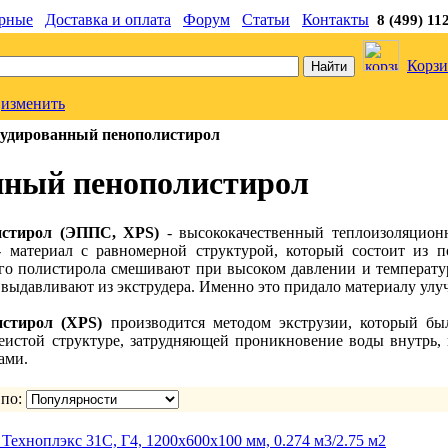
рные
Доставка и оплата
Форум
Статьи
Контакты
8 (499) 11
Корзи
изменить
удированный пенополистирол
нный пенополистирол
истирол (ЭППС, XPS)
- высококачественный теплоизоляцион
 материал с равномерной структурой, который состоит из по
го полистирола смешивают при высоком давлении и температур
го выдавливают из экструдера. Именно это придало материалу у
стирол (XPS)
производится методом экструзии, который бы
чеистой структуре, затрудняющей проникновение воды внутрь,
ами.
 по:
ехноплэкс 31С, Г4, 1200x600x100 мм, 0.274 м3/2.75 м2