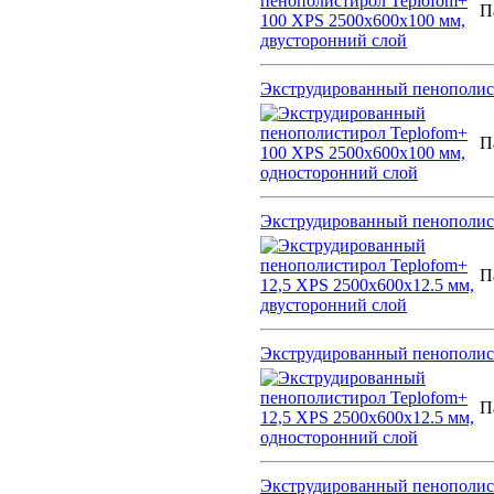
П
Экструдированный пенополист
П
Экструдированный пенополист
П
Экструдированный пенополист
П
Экструдированный пенополист