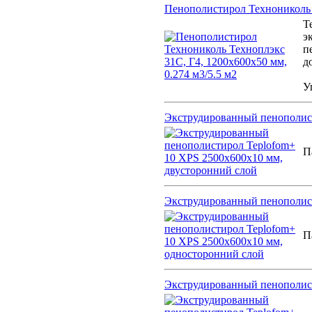
Пенополистирол Технониколь Т
Т
э
п
д
У
Экструдированный пенополист
П
Экструдированный пенополист
П
Экструдированный пенополист