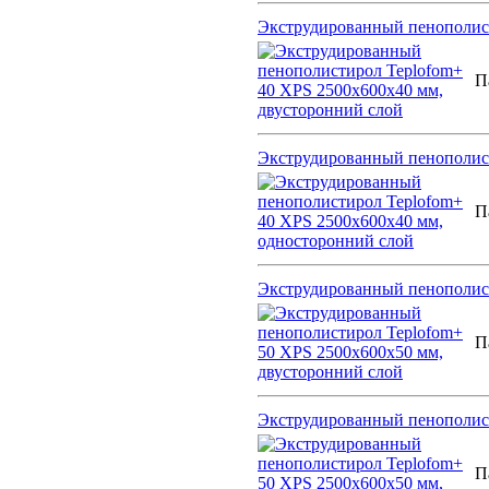
Экструдированный пенополист
П
Экструдированный пенополист
П
Экструдированный пенополист
П
Экструдированный пенополист
П