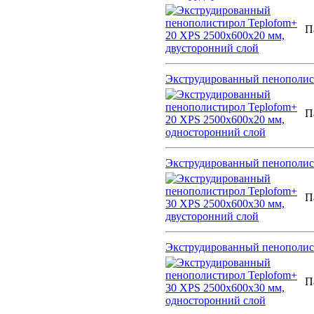
П
Экструдированный пенополист
П
Экструдированный пенополист
П
Экструдированный пенополист
П