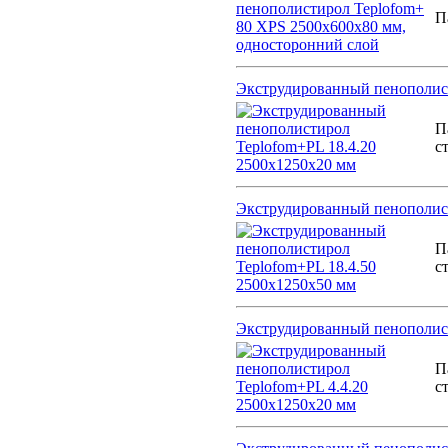
П
Экструдированный пенополист
П
с
Экструдированный пенополист
П
с
Экструдированный пенополист
П
с