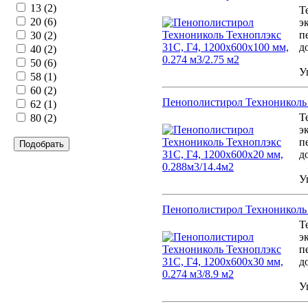
13 (2)
Т
20 (6)
э
п
30 (2)
д
40 (2)
50 (6)
У
58 (1)
60 (2)
Пенополистирол Технониколь Т
62 (1)
Т
80 (2)
э
п
Подобрать
д
У
Пенополистирол Технониколь Т
Т
э
п
д
У