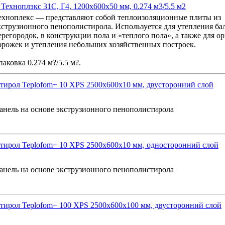
ехноплэкс 31С, Г4, 1200x600x50 мм, 0.274 м3/5.5 м2
ехноплекс — представляют собой теплоизоляционные плиты из
кструзионного пенополистирола. Используется для утепления ба
ерегородок, в конструкции пола и «теплого пола», а также для о
орожек и утепления небольших хозяйственных построек.
паковка 0.274 м?/5.5 м?.
ирол Teplofom+ 10 XPS 2500x600x10 мм, двусторонний слой
анель на основе экструзионного пенополистирола
ирол Teplofom+ 10 XPS 2500x600x10 мм, односторонний слой
анель на основе экструзионного пенополистирола
ирол Teplofom+ 100 XPS 2500x600x100 мм, двусторонний слой