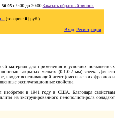
с 9:00 до 20:00
Заказать обратный звонок
2 30 95
на
(товаров:
0
|
руб.)
Вход
Регистрация
ный материал для применения в условиях повышенных
лностью закрытых мелких (0.1-0.2 мм) ячеек. Для его
е, вводят вспенивающий агент (смеси легких фреонов и
лучшенные эксплуатационные свойства.
л изобретен в 1941 году в США. Благодаря свойствам
 плиты из экструдированного пенополистирола обладают