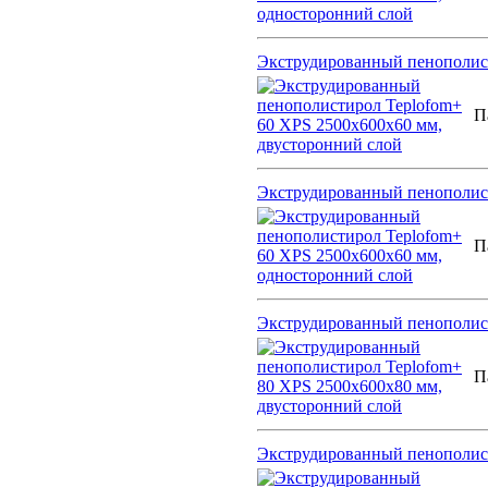
Экструдированный пенополист
П
Экструдированный пенополист
П
Экструдированный пенополист
П
Экструдированный пенополист