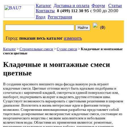
Каталог
Доставка и оплата
Форум
Статьи
Контакты
с 9:00 до 20:00
8 (499) 112 30 95
Вход
Регистрация
(
0
)
Город:
показан весь каталог
изменить
Каталог
>
Строительные смеси
>
Сухие смеси
>
Кладочные и монтажные
смеси цветные
Кладочные и монтажные смеси
цветные
В создании красивого внешнего вида фасада важную роль играют
кладочные смеси. Цветные оттенки могут быть идеально подобраны и
сочетаться с кирпичной кладкой, смотреться единой поверхностью или,
наоборот, подчеркивать колорит и выделять другим оттенком швы.
Существует возможность варьировать с цветовыми решениями в широком
диапазоне. Воплотить в жизнь интересные идеи и фантазии теперь
возможно. Современная инновационная разработка представляет собой
тщательно дозированные мелкозернистые кладочные смеси, состоящие из
неорганического вещества с мелким заполнителем и небольшим
количеством воды. Областями их применения являются: ремонтные,
внутренние отделочные и наружные работы, кирпичные и каменные