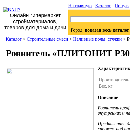
На главную
Каталог
Популя
Онлайн-гипермаркет
стройматериалов,
товаров для дома и дачи
Город:
показан весь каталог
Каталог
>
Строительные смеси
>
Наливные полы, стяжки
>
Р
Ровнитель «ПЛИТОНИТ Р300
Характеристи
Производител
Вес, кг
Описание
Ровнитель про
внутренних и 
Предназначен д
стяжек, под нан