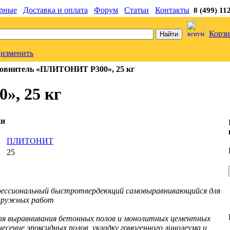
рные
Доставка и оплата
Форум
Статьи
Контакты
8 (499) 11
Корзи
изменить
овнитель «ПЛИТОНИТ Р300», 25 кг
», 25 кг
ки
ь
ПЛИТОНИТ
25
фессиональный быстротвердеющий самовыравнивающийся для
наружных работ
ля выравнивания бетонных полов и монолитных цементных
есение эпоксидных полов, укладку гомогенного линолеума и