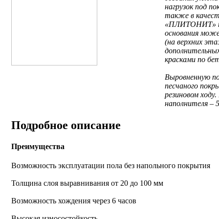
нагрузок под по
также в качест
«ПЛИТОНИТ» пр
основания може
(на верхних эт
дополнительных
красками по бет
Выровненную по
песчаного покр
резиновом ходу
наполнителя – 5
Подробное описание
Преимущества
Возможность эксплуатации пола без напольного покрытия
Толщина слоя выравнивания от 20 до 100 мм
Возможность хождения через 6 часов
Высокая износостойкость