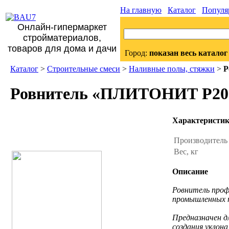
На главную
Каталог
Популя
Онлайн-гипермаркет
стройматериалов,
товаров для дома и дачи
Город:
показан весь каталог
Каталог
>
Строительные смеси
>
Наливные полы, стяжки
>
Р
Ровнитель «ПЛИТОНИТ Р200
Характеристи
Производител
Вес, кг
Описание
Ровнитель проф
промышленных п
Предназначен д
создания уклона