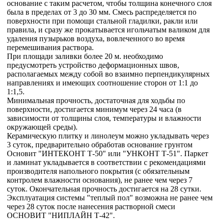
основание с таким расчетом, чтобы толщина конечного слоя
была в пределах от 3 до 30 мм. Смесь распределяется по
поверхности при помощи стальной гладилки, ракли или
правила, и сразу же прокатывается игольчатым валиком для
удаления пузырьков воздуха, вовлеченного во время
перемешивания раствора.
При площади заливки более 20 м. необходимо
предусмотреть устройство деформационных швов,
располагаемых между собой во взаимно перпендикулярных
направлениях и имеющих соотношение сторон от 1:1 до
1:1,5.
Минимальная прочность, достаточная для ходьбы по
поверхности, достигается минимум через 24 часа (в
зависимости от толщины слоя, температуры и влажности
окружающей среды).
Керамическую плитку и линолеум можно укладывать через
3 суток, предварительно обработав основание грунтом
Основит "ИНТЕКОНТ Т-50" или "УНКОНТ Т-51". Паркет
и ламинат укладывается в соответствии с рекомендациями
производителя напольного покрытия (с обязательным
контролем влажности основания), не ранее чем через 7
суток. Окончательная прочность достигается на 28 сутки.
Эксплуатация системы "теплый пол" возможна не ранее чем
через 28 суток после нанесения растворной смеси
ОСНОВИТ "НИПЛАЙН Т-42".