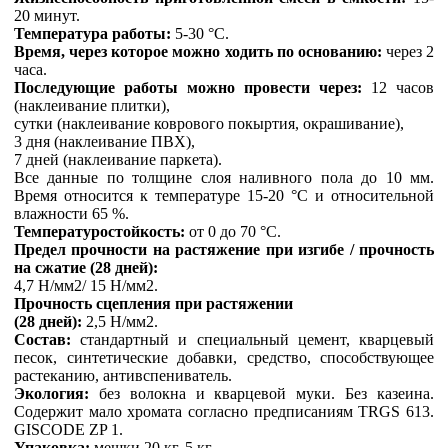
20 минут.
Температура работы:
5-30 °C.
Время, через которое можно ходить по основанию:
через 2
часа.
Последующие работы можно провести через:
12 часов
(наклеивание плитки),
сутки (наклеивание коврового покыртия, окрашивание),
3 дня (наклеивание ПВХ),
7 дней (наклеивание паркета).
Все данные по толщине слоя наливного пола до 10 мм.
Время относится к температуре 15-20 °C и относительной
влажности 65 %.
Температуростойкость:
от 0 до 70 °C.
Предел прочности на растяжение при изгибе / прочность
на сжатие (28 дней):
4,7 Н/мм2/ 15 Н/мм2.
Прочность сцепления при растяжении
(28 дней):
2,5 Н/мм2.
Состав:
стандартный и специальный цемент, кварцевый
песок, синтетические добавки, средство, способствующее
растеканию, антивспениватель.
Экология:
без волокна и кварцевой муки. Без казеина.
Содержит мало хромата согласно предписаниям TRGS 613.
GISCODE ZP 1.
Упаковка:
мешки 20 кг, 5 кг.