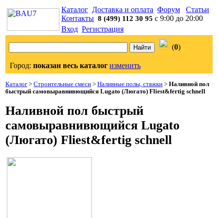
Каталог
Доставка и оплата
Форум
Статьи
Контакты
с 9:00 до 20:00
8 (499) 112 30 95
Вход
Регистрация
(
0
)
Город:
показан весь каталог
изменить
Каталог
>
Строительные смеси
>
Наливные полы, стяжки
>
Наливной пол
быстрый самовыравнивющийся Lugato (Люгато) Fliest&fertig schnell
Наливной пол быстрый
самовыравнивющийся Lugato
(Люгато) Fliest&fertig schnell