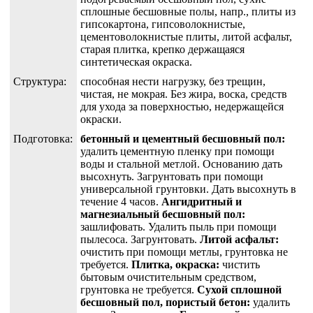
сплошные бесшовные полы, напр., плиты из
гипсокартона, гипсоволокнистые,
цементоволокнистые плиты, литой асфальт,
старая плитка, крепко держащаяся
синтетическая окраска.
Структура:
способная нести нагрузку, без трещин,
чистая, не мокрая. Без жира, воска, средств
для ухода за поверхностью, недержащейся
окраски.
Подготовка:
бетонный и цементный бесшовный пол:
удалить цементную пленку при помощи
воды и стальной метлой. Основанию дать
высохнуть. Загрунтовать при помощи
универсальной грунтовки. Дать высохнуть в
течение 4 часов.
Ангидритный и
магнезиальный бесшовный пол:
зашлифовать. Удалить пыль при помощи
пылесоса. Загрунтовать.
Литой асфальт:
очистить при помощи метлы, грунтовка не
требуется.
Плитка, окраска:
чистить
бытовым очистительным средством,
грунтовка не требуется.
Сухой сплошной
бесшовный пол, пористый бетон:
удалить