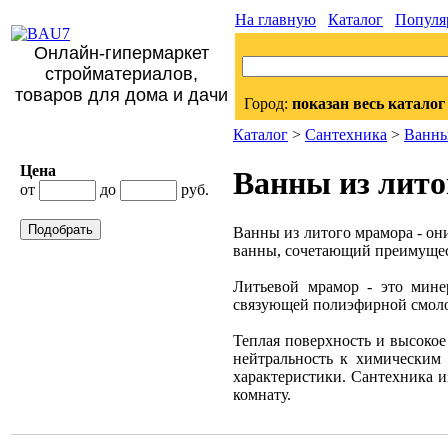
На главную
Каталог
Популя
Онлайн-гипермаркет
стройматериалов,
товаров для дома и дачи
Город:
показан весь каталог
Каталог
>
Сантехника
>
Ванн
Цена
Ванны из лито
от
до
руб.
Подобрать
Ванны из литого мрамора - он
ванны, сочетающий преимущест
Литьевой мрамор - это мине
связующей полиэфирной смолой
Теплая поверхность и высоко
нейтральность к химическим 
характеристики. Сантехника и
комнату.