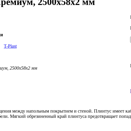
Премиум, 2500х58х2 мм
ки
ь
T-Plast
иум, 2500х58х2 мм
щения между напольным покрытием и стеной. Плинтус имеет каб
бели. Мягкий обрезиненный край плинтуса предотвращает попа