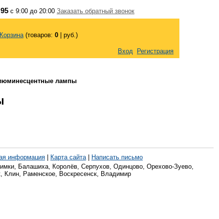
 95
с 9:00 до 20:00
Заказать обратный звонок
Корзина
(товаров:
0
|
руб.)
Вход
Регистрация
 люминесцентные лампы
ы
ая информация
|
Карта сайта
|
Написать письмо
имки, Балашиха, Королёв, Серпухов, Одинцово, Орехово-Зуево,
, Клин, Раменское, Воскресенск, Владимир