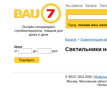
На главную
Каталог
Попу
Город:
показан весь ката
Онлайн-гипермаркет
стройматериалов, товаров для
дома и дачи
Каталог
>
Осветительное о
Цена
Светильники 
от
до
руб.
Подобрать
© BAU7 2011-2026 |
Мобильн
Москва, Московская област
Ногинс