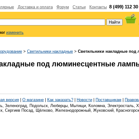
8 (499) 112 30
лярные
Доставка и оплата
Форум
Статьи
Контакты
лог
изменить
борудование
>
Светильники накладные
>
Светильники накладные под
накладные под люминесцентные ламп
ая версия
|
О магазине
|
Как заказать?
|
Новости
|
Поставщикам
|
Правов
ь, Зеленоград, Подольск, Люберцы, Мытищи, Коломна, Электросталь, Х
к, Сергиев Посад, Щёлково, Железнодорожный, Жуковский, Красногорск