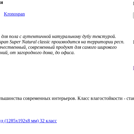
ки
ь
Kronospan
и для пола с аутентичной натуральному дубу текстурой.
an Super Natural classic производится на территории респ.
качественный, современный продукт для самого широкого
ий, от загородного дома, до офиса.
ьшинства современных интерьеров. Класс влагостойкости - ста
уд (1285x192x8 мм) 32 класс