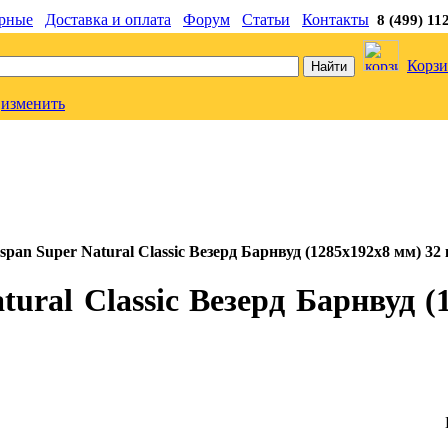
рные
Доставка и оплата
Форум
Статьи
Контакты
8 (499) 11
Корзи
изменить
pan Super Natural Classic Везерд Барнвуд (1285x192x8 мм) 32 
ural Classic Везерд Барнвуд (