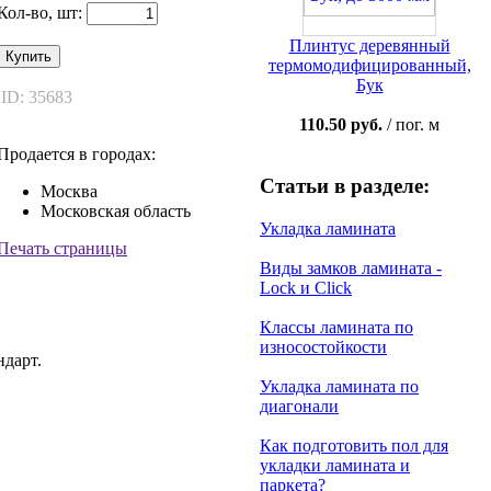
Кол-во, шт:
Плинтус деревянный
Купить
термомодифицированный,
Бук
ID: 35683
110.50 руб.
/ пог. м
Продается в городах:
Статьи в разделе:
Москва
Московская область
Укладка ламината
Печать страницы
Виды замков ламината -
Lock и Click
Классы ламината по
износостойкости
ндарт.
Укладка ламината по
диагонали
Как подготовить пол для
укладки ламината и
паркета?