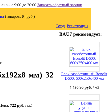
с 9:00 до 20:00
Заказать обратный звонок
2 30 95
на
(товаров:
0
|
руб.)
Вход
Регистрация
BAU7 рекомендует:
с
5x192x8 мм) 32
Блок газобетонный Bonolit
D600, 600х250х400 мм
4 436.90 руб.
/ м3
Цена:
722 руб.
/ м2