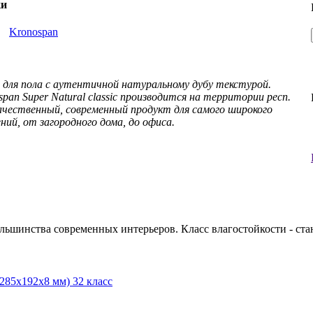
ки
ь
Kronospan
и для пола с аутентичной натуральному дубу текстурой.
an Super Natural classic производится на территории респ.
качественный, современный продукт для самого широкого
ий, от загородного дома, до офиса.
ьшинства современных интерьеров. Класс влагостойкости - ста
1285x192x8 мм) 32 класс