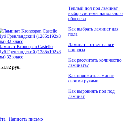
Теплый пол под ламинат -
выбор системы напольного
обогрева
Как выбрать ламинат для
пола
Ламинат – ответ на все
Ламинат Kronospan Castello
вопросы
Дуб Гренландский (1285x192x8
мм) 32 класс
Как рассчитать количество
ламината?
451.82 руб.
Как положить ламинат
своими руками
Как выровнять пол под
ламинат
йта
|
Написать письмо