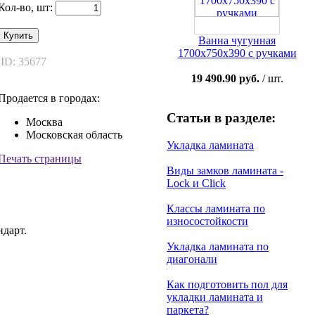
Кол-во, шт:
Купить
Ванна чугунная
1700x750x390 с ручками
ID: 35677
19 490.90 руб.
/ шт.
Продается в городах:
Статьи в разделе:
Москва
Московская область
Укладка ламината
Печать страницы
Виды замков ламината -
Lock и Click
Классы ламината по
износостойкости
ндарт.
Укладка ламината по
диагонали
Как подготовить пол для
укладки ламината и
паркета?