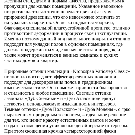
жестким стандартам и нормам качества, предъявляемым к
продукции для жилых помещений. Указанное напольное
покрытие настолько точно передает цвет и фактуру
природной древесины, что его невозможно отличить от
натуральных паркетов. Он легко поддается уборке и,
благодаря специальной влагоустойчивой пропитке, отлично
противостоит деформации в процессе своей эксплуатации.
Именно поэтому данный вид напольного покрытия отлично
подходит для укладки полов в офисных помещениях, где
должна поддерживаться идеальная чистота и порядок, а
также может применяться в ванных комнатах и кухнях
частных домов и квартир.
Природные оттенки коллекции «Kronospan Variostep Classic»
полностью воссоздают эффект деревянных половиц и
подходят для декорирования полов в традиционном
классическом стиле. Она поможет привнести благородство
и стильность в любое помещение. Светлые оттенки
ламината «Дуб Снежный» и «Дуб Атлас» подчеркнут
легкость и неподражаемую изысканность интерьеров.
Темные оттенки «Дуба Польского» и «Дуба Модены», с ярко
выраженным природным теснением, – идеальное решение
для тех, кто ценит красоту естественных цветов и хочет
создать в помещении уникальные дизайнерские интерьеры.
При этом скошенная кромка четырехсторонней фаски