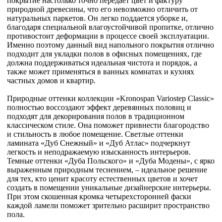
покрытие настолько точно передает цвет и фактуру
природной древесины, что его невозможно отличить от
натуральных паркетов. Он легко поддается уборке и,
благодаря специальной влагоустойчивой пропитке, отлично
противостоит деформации в процессе своей эксплуатации.
Именно поэтому данный вид напольного покрытия отлично
подходит для укладки полов в офисных помещениях, где
должна поддерживаться идеальная чистота и порядок, а
также может применяться в ванных комнатах и кухнях
частных домов и квартир.
Природные оттенки коллекции «Kronospan Variostep Classic»
полностью воссоздают эффект деревянных половиц и
подходят для декорирования полов в традиционном
классическом стиле. Она поможет привнести благородство
и стильность в любое помещение. Светлые оттенки
ламината «Дуб Снежный» и «Дуб Атлас» подчеркнут
легкость и неподражаемую изысканность интерьеров.
Темные оттенки «Дуба Польского» и «Дуба Модены», с ярко
выраженным природным теснением, – идеальное решение
для тех, кто ценит красоту естественных цветов и хочет
создать в помещении уникальные дизайнерские интерьеры.
При этом скошенная кромка четырехсторонней фаски
каждой ламели поможет зрительно расширит пространство
пола.