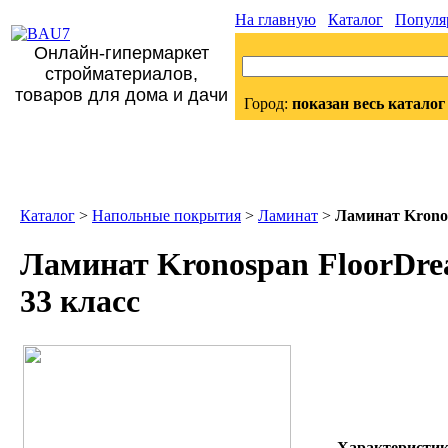
На главную
Каталог
Популя
Онлайн-гипермаркет
стройматериалов,
товаров для дома и дачи
Город:
показан весь каталог
Каталог
>
Напольные покрытия
>
Ламинат
>
Ламинат Kronos
Ламинат Kronospan FloorDre
33 класс
Характеристи