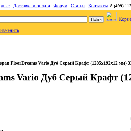
рные
Доставка и оплата
Форум
Статьи
Контакты
8 (499) 11
Корзи
изменить
pan FloorDreams Vario Дуб Серый Крафт (1285x192x12 мм) 3
ams Vario Дуб Серый Крафт (1
ки