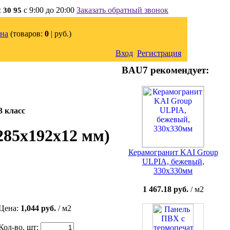
с 9:00 до 20:00
Заказать обратный звонок
2 30 95
на
(товаров:
0
|
руб.)
Вход
Регистрация
BAU7 рекомендует:
3 класс
285x192x12 мм)
Керамогранит KAI Group
ULPIA, бежевый,
330x330мм
1 467.18 руб.
/ м2
Цена:
1,044 руб.
/ м2
Кол-во, шт: