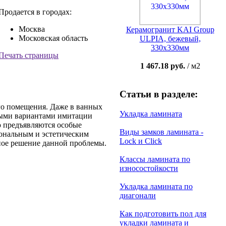
Продается в городах:
Москва
Керамогранит KAI Group
Московская область
ULPIA, бежевый,
330x330мм
Печать страницы
1 467.18 руб.
/ м2
Статьи в разделе:
го помещения. Даже в ванных
Укладка ламината
ьными вариантами имитации
 предъявляются особые
Виды замков ламината -
иональным и эстетическим
Lock и Click
ное решение данной проблемы.
Классы ламината по
износостойкости
Укладка ламината по
диагонали
Как подготовить пол для
укладки ламината и