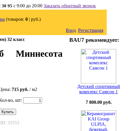
с 9:00 до 20:00
Заказать обратный звонок
2 30 95
на
(товаров:
0
|
руб.)
Вход
Регистрация
м) 32 класс
BAU7 рекомендует:
уб Миннесота
Детский спортивный
Цена:
715 руб.
/ м2
комплекс Самсон 1
Кол-во, шт:
7 800.00 руб.
Купить
ID: 33553