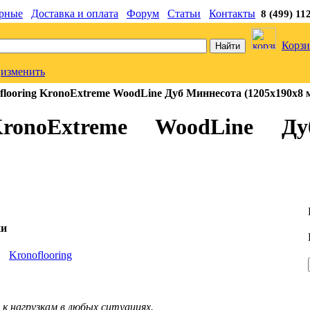
рные
Доставка и оплата
Форум
Статьи
Контакты
8 (499) 11
Корзи
изменить
looring KronoExtreme WoodLine Дуб Миннесота (1205x190x8 м
KronoExtreme WoodLine Д
ки
ь
Kronoflooring
к нагрузкам в любых ситуациях.