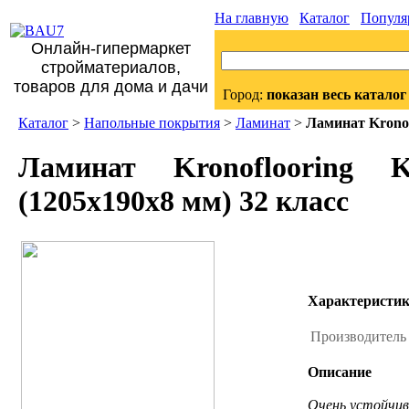
На главную
Каталог
Популя
Онлайн-гипермаркет
стройматериалов,
товаров для дома и дачи
Город:
показан весь каталог
Каталог
>
Напольные покрытия
>
Ламинат
>
Ламинат Kronof
Ламинат Kronoflooring 
(1205x190x8 мм) 32 класс
Характеристи
Производител
Описание
Очень устойчив 