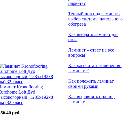
паркета?
Теплый пол под ламинат -
выбор системы напольного
обогрева
Как выбрать ламинат для
пола
Ламинат – ответ на все
вопросы
Как рассчитать количество
ламината?
Как положить ламинат
своими руками
Ламинат Kronoflooring
Eurohome Loft Дуб
Как выровнять пол под
высокогорный (1285x192x8
ламинат
мм) 32 класс
556.40 руб.