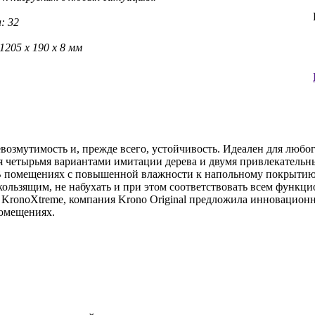
: 32
1205 x 190 x 8 мм
возмутимость и, прежде всего, устойчивость. Идеален для любо
ная четырьмя вариантами имитации дерева и двумя привлекател
 В помещениях с повышенной влажности к напольному покрытию
кользящим, не набухать и при этом соответствовать всем функц
 KronoXtreme, компания Krono Original предложила инновацион
помещениях.