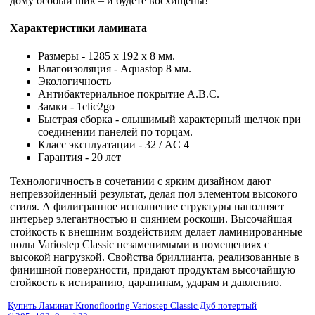
дому особый шик – и будете восхищены!
Характеристики ламината
Размеры - 1285 x 192 x 8 мм.
Влагоизоляция - Aquastop 8 мм.
Экологичность
Антибактериальное покрытие A.B.C.
Замки - 1clic2go
Быстрая сборка - слышимый характерный щелчок при
соединении панелей по торцам.
Класс эксплуатации - 32 / AC 4
Гарантия - 20 лет
Технологичность в сочетании с ярким дизайном дают
непревзойденный результат, делая пол элементом высокого
стиля. А филигранное исполнение структуры наполняет
интерьер элегантностью и сиянием роскоши. Высочайшая
стойкость к внешним воздействиям делает ламинированные
полы Variostep Classic незаменимыми в помещениях с
высокой нагрузкой. Свойства бриллианта, реализованные в
финишной поверхности, придают продуктам высочайшую
стойкость к истиранию, царапинам, ударам и давлению.
Купить Ламинат Kronoflooring Variostep Classic Дуб потертый